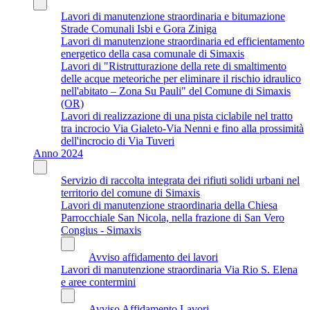
Lavori di manutenzione straordinaria e bitumazione
Strade Comunali Isbi e Gora Ziniga
Lavori di manutenzione straordinaria ed efficientamento
energetico della casa comunale di Simaxis
Lavori di "Ristrutturazione della rete di smaltimento
delle acque meteoriche per eliminare il rischio idraulico
nell'abitato – Zona Su Pauli" del Comune di Simaxis
(OR)
Lavori di realizzazione di una pista ciclabile nel tratto
tra incrocio Via Gialeto-Via Nenni e fino alla prossimità
dell'incrocio di Via Tuveri
Anno 2024
Servizio di raccolta integrata dei rifiuti solidi urbani nel
territorio del comune di Simaxis
Lavori di manutenzione straordinaria della Chiesa
Parrocchiale San Nicola, nella frazione di San Vero
Congius - Simaxis
Avviso affidamento dei lavori
Lavori di manutenzione straordinaria Via Rio S. Elena
e aree contermini
Avviso Affidamento Lavori