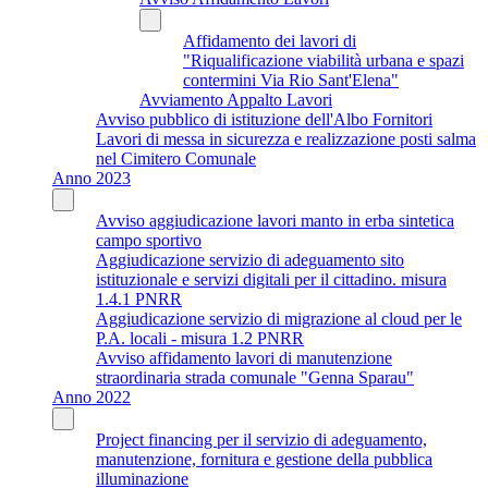
Affidamento dei lavori di
"Riqualificazione viabilità urbana e spazi
contermini Via Rio Sant'Elena"
Avviamento Appalto Lavori
Avviso pubblico di istituzione dell'Albo Fornitori
Lavori di messa in sicurezza e realizzazione posti salma
nel Cimitero Comunale
Anno 2023
Avviso aggiudicazione lavori manto in erba sintetica
campo sportivo
Aggiudicazione servizio di adeguamento sito
istituzionale e servizi digitali per il cittadino. misura
1.4.1 PNRR
Aggiudicazione servizio di migrazione al cloud per le
P.A. locali - misura 1.2 PNRR
Avviso affidamento lavori di manutenzione
straordinaria strada comunale "Genna Sparau"
Anno 2022
Project financing per il servizio di adeguamento,
manutenzione, fornitura e gestione della pubblica
illuminazione