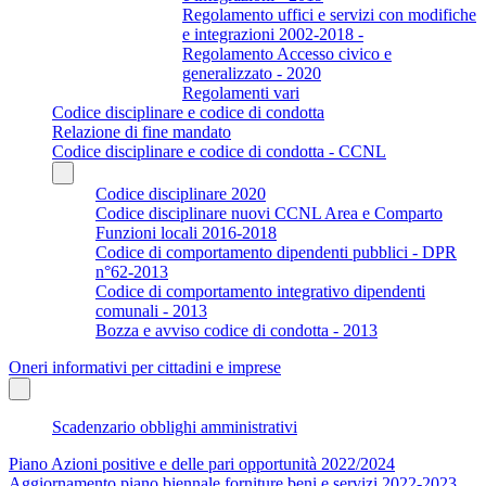
Regolamento uffici e servizi con modifiche
e integrazioni 2002-2018 -
Regolamento Accesso civico e
generalizzato - 2020
Regolamenti vari
Codice disciplinare e codice di condotta
Relazione di fine mandato
Codice disciplinare e codice di condotta - CCNL
Codice disciplinare 2020
Codice disciplinare nuovi CCNL Area e Comparto
Funzioni locali 2016-2018
Codice di comportamento dipendenti pubblici - DPR
n°62-2013
Codice di comportamento integrativo dipendenti
comunali - 2013
Bozza e avviso codice di condotta - 2013
Oneri informativi per cittadini e imprese
Scadenzario obblighi amministrativi
Piano Azioni positive e delle pari opportunità 2022/2024
Aggiornamento piano biennale forniture beni e servizi 2022-2023