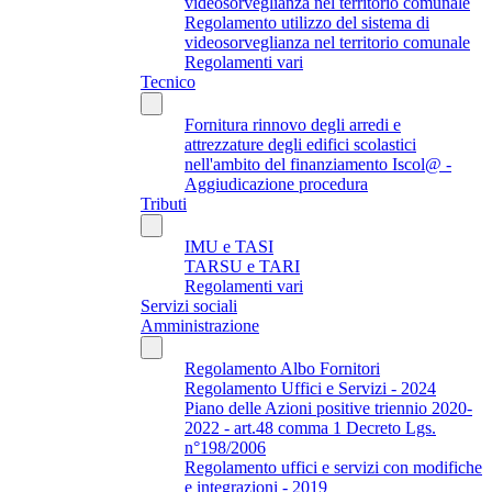
videosorveglianza nel territorio comunale
Regolamento utilizzo del sistema di
videosorveglianza nel territorio comunale
Regolamenti vari
Tecnico
Fornitura rinnovo degli arredi e
attrezzature degli edifici scolastici
nell'ambito del finanziamento Iscol@ -
Aggiudicazione procedura
Tributi
IMU e TASI
TARSU e TARI
Regolamenti vari
Servizi sociali
Amministrazione
Regolamento Albo Fornitori
Regolamento Uffici e Servizi - 2024
Piano delle Azioni positive triennio 2020-
2022 - art.48 comma 1 Decreto Lgs.
n°198/2006
Regolamento uffici e servizi con modifiche
e integrazioni - 2019