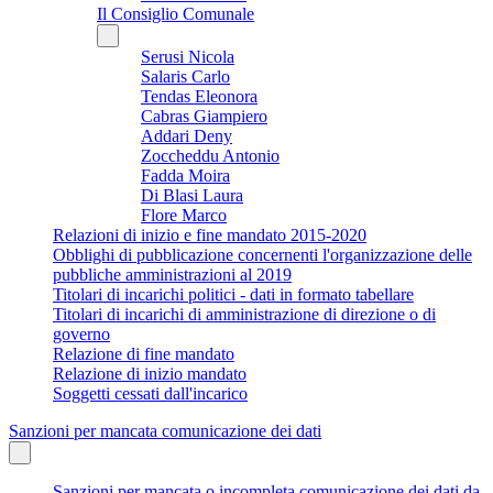
Il Consiglio Comunale
Serusi Nicola
Salaris Carlo
Tendas Eleonora
Cabras Giampiero
Addari Deny
Zoccheddu Antonio
Fadda Moira
Di Blasi Laura
Flore Marco
Relazioni di inizio e fine mandato 2015-2020
Obblighi di pubblicazione concernenti l'organizzazione delle
pubbliche amministrazioni al 2019
Titolari di incarichi politici - dati in formato tabellare
Titolari di incarichi di amministrazione di direzione o di
governo
Relazione di fine mandato
Relazione di inizio mandato
Soggetti cessati dall'incarico
Sanzioni per mancata comunicazione dei dati
Sanzioni per mancata o incompleta comunicazione dei dati da