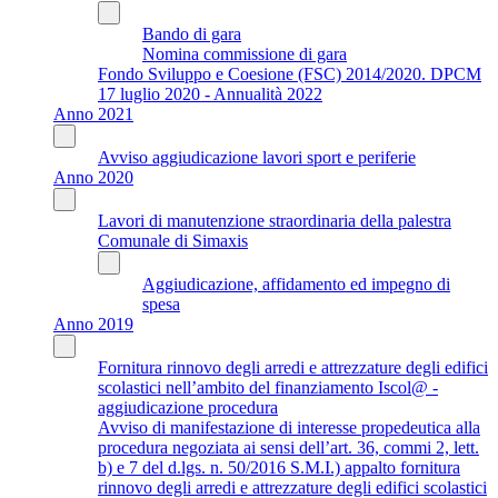
Bando di gara
Nomina commissione di gara
Fondo Sviluppo e Coesione (FSC) 2014/2020. DPCM
17 luglio 2020 - Annualità 2022
Anno 2021
Avviso aggiudicazione lavori sport e periferie
Anno 2020
Lavori di manutenzione straordinaria della palestra
Comunale di Simaxis
Aggiudicazione, affidamento ed impegno di
spesa
Anno 2019
Fornitura rinnovo degli arredi e attrezzature degli edifici
scolastici nell’ambito del finanziamento Iscol@ -
aggiudicazione procedura
Avviso di manifestazione di interesse propedeutica alla
procedura negoziata ai sensi dell’art. 36, commi 2, lett.
b) e 7 del d.lgs. n. 50/2016 S.M.I.) appalto fornitura
rinnovo degli arredi e attrezzature degli edifici scolastici