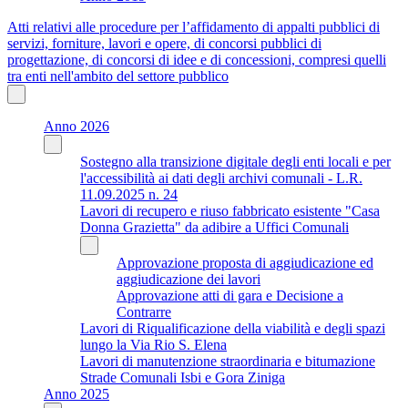
Atti relativi alle procedure per l’affidamento di appalti pubblici di
servizi, forniture, lavori e opere, di concorsi pubblici di
progettazione, di concorsi di idee e di concessioni, compresi quelli
tra enti nell'ambito del settore pubblico
Anno 2026
Sostegno alla transizione digitale degli enti locali e per
l'accessibilità ai dati degli archivi comunali - L.R.
11.09.2025 n. 24
Lavori di recupero e riuso fabbricato esistente "Casa
Donna Grazietta" da adibire a Uffici Comunali
Approvazione proposta di aggiudicazione ed
aggiudicazione dei lavori
Approvazione atti di gara e Decisione a
Contrarre
Lavori di Riqualificazione della viabilità e degli spazi
lungo la Via Rio S. Elena
Lavori di manutenzione straordinaria e bitumazione
Strade Comunali Isbi e Gora Ziniga
Anno 2025