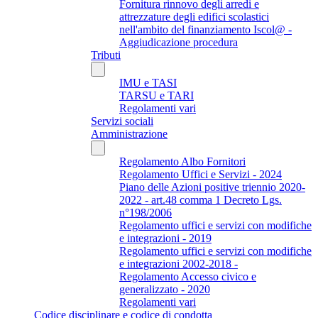
Fornitura rinnovo degli arredi e
attrezzature degli edifici scolastici
nell'ambito del finanziamento Iscol@ -
Aggiudicazione procedura
Tributi
IMU e TASI
TARSU e TARI
Regolamenti vari
Servizi sociali
Amministrazione
Regolamento Albo Fornitori
Regolamento Uffici e Servizi - 2024
Piano delle Azioni positive triennio 2020-
2022 - art.48 comma 1 Decreto Lgs.
n°198/2006
Regolamento uffici e servizi con modifiche
e integrazioni - 2019
Regolamento uffici e servizi con modifiche
e integrazioni 2002-2018 -
Regolamento Accesso civico e
generalizzato - 2020
Regolamenti vari
Codice disciplinare e codice di condotta