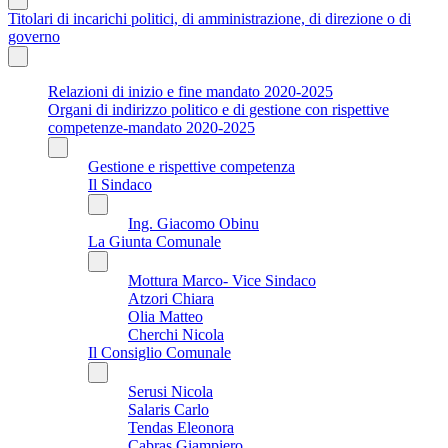
Titolari di incarichi politici, di amministrazione, di direzione o di
governo
Relazioni di inizio e fine mandato 2020-2025
Organi di indirizzo politico e di gestione con rispettive
competenze-mandato 2020-2025
Gestione e rispettive competenza
Il Sindaco
Ing. Giacomo Obinu
La Giunta Comunale
Mottura Marco- Vice Sindaco
Atzori Chiara
Olia Matteo
Cherchi Nicola
Il Consiglio Comunale
Serusi Nicola
Salaris Carlo
Tendas Eleonora
Cabras Giampiero