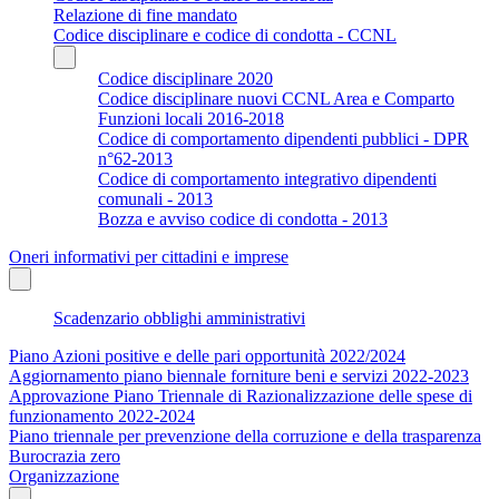
Relazione di fine mandato
Codice disciplinare e codice di condotta - CCNL
Codice disciplinare 2020
Codice disciplinare nuovi CCNL Area e Comparto
Funzioni locali 2016-2018
Codice di comportamento dipendenti pubblici - DPR
n°62-2013
Codice di comportamento integrativo dipendenti
comunali - 2013
Bozza e avviso codice di condotta - 2013
Oneri informativi per cittadini e imprese
Scadenzario obblighi amministrativi
Piano Azioni positive e delle pari opportunità 2022/2024
Aggiornamento piano biennale forniture beni e servizi 2022-2023
Approvazione Piano Triennale di Razionalizzazione delle spese di
funzionamento 2022-2024
Piano triennale per prevenzione della corruzione e della trasparenza
Burocrazia zero
Organizzazione