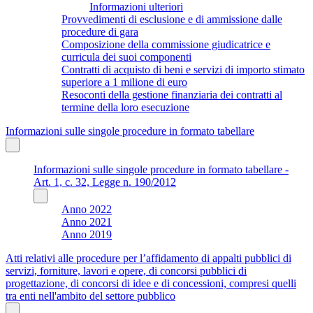
Informazioni ulteriori
Provvedimenti di esclusione e di ammissione dalle
procedure di gara
Composizione della commissione giudicatrice e
curricula dei suoi componenti
Contratti di acquisto di beni e servizi di importo stimato
superiore a 1 milione di euro
Resoconti della gestione finanziaria dei contratti al
termine della loro esecuzione
Informazioni sulle singole procedure in formato tabellare
Informazioni sulle singole procedure in formato tabellare -
Art. 1, c. 32, Legge n. 190/2012
Anno 2022
Anno 2021
Anno 2019
Atti relativi alle procedure per l’affidamento di appalti pubblici di
servizi, forniture, lavori e opere, di concorsi pubblici di
progettazione, di concorsi di idee e di concessioni, compresi quelli
tra enti nell'ambito del settore pubblico