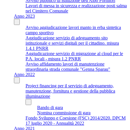
Avviso pubblico di istituzione dell'Albo Fornitori
Lavori di messa in sicurezza e realizzazione posti salma
nel Cimitero Comunale
Anno 2023
Avviso aggiudicazione lavori manto in erba sintetica
campo sportivo
Aggiudicazione servizio di adeguamento sito
istituzionale e servizi digitali per il cittadino. misura
1.4.1 PNRR
Aggiudicazione servizio di migrazione al cloud per le
P.A. locali - misura 1.2 PNRR
Avviso affidamento lavori di manutenzione
straordinaria strada comunale "Genna Sparau"
Anno 2022
Project financing per il servizio di adeguamento,
manutenzione, fornitura e gestione della pubblica
illuminazione
Bando di gara
Nomina commissione di gara
Fondo Sviluppo e Coesione (FSC) 2014/2020. DPCM
17 luglio 2020 - Annualità 2022
Anno 2021