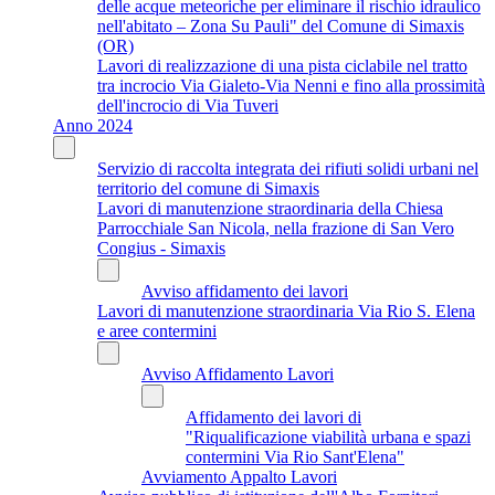
delle acque meteoriche per eliminare il rischio idraulico
nell'abitato – Zona Su Pauli" del Comune di Simaxis
(OR)
Lavori di realizzazione di una pista ciclabile nel tratto
tra incrocio Via Gialeto-Via Nenni e fino alla prossimità
dell'incrocio di Via Tuveri
Anno 2024
Servizio di raccolta integrata dei rifiuti solidi urbani nel
territorio del comune di Simaxis
Lavori di manutenzione straordinaria della Chiesa
Parrocchiale San Nicola, nella frazione di San Vero
Congius - Simaxis
Avviso affidamento dei lavori
Lavori di manutenzione straordinaria Via Rio S. Elena
e aree contermini
Avviso Affidamento Lavori
Affidamento dei lavori di
"Riqualificazione viabilità urbana e spazi
contermini Via Rio Sant'Elena"
Avviamento Appalto Lavori