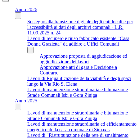
Anno 2026
Sostegno alla transizione digitale degli enti locali e per
l'accessibilità ai dati degli archivi comunali - L.R.
11.09.2025 n. 24
Lavori di recupero e riuso fabbricato esistente "Casa
Donna Grazietta" da adibire a Uffici Comunali
Approvazione proposta di aggiudicazione ed
aggiudicazione dei lavori
Approvazione atti di gara e Decisione a
Contrarre
Lavori di Riqualificazione della viabilità e degli spazi
lungo la Via Rio S. Elena
Lavori di manutenzione straordinaria e bitumazione
Strade Comunali Isbi e Gora Ziniga
Anno 2025
Lavori di manutenzione straordinaria e bitumazione
Strade Comunali Isbi e Gora Ziniga
Lavori di manutenzione straordinaria ed efficientamento
energetico della casa comunale di Simaxis
Lavori di "Ristrutturazione della rete di smaltimento