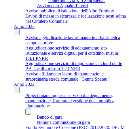
contermini Via Rio Sant'Elena"
Avviamento Appalto Lavori
Avviso pubblico di istituzione dell'Albo Fornitori
Lavori di messa in sicurezza e realizzazione posti salma
nel Cimitero Comunale
Anno 2023
Avviso aggiudicazione lavori manto in erba sintetica
campo sportivo
Aggiudicazione servizio di adeguamento sito
istituzionale e servizi digitali per il cittadino. misura
1.4.1 PNRR
Aggiudicazione servizio di migrazione al cloud per le
P.A. locali - misura 1.2 PNRR
Avviso affidamento lavori di manutenzione
straordinaria strada comunale "Genna Sparau"
Anno 2022
Project financing per il servizio di adeguamento,
manutenzione, fornitura e gestione della pubblica
illuminazione
Bando di gara
Nomina commissione di gara
Fondo Sviluppo e Coesione (FSC) 2014/2020. DPCM