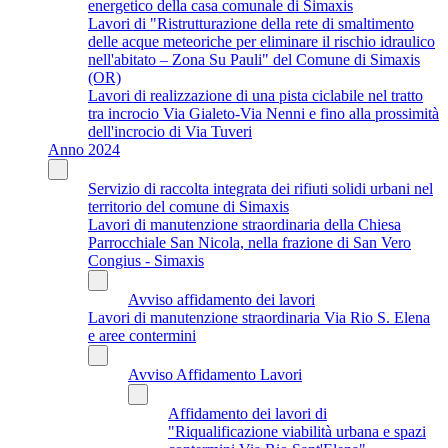
energetico della casa comunale di Simaxis
Lavori di "Ristrutturazione della rete di smaltimento
delle acque meteoriche per eliminare il rischio idraulico
nell'abitato – Zona Su Pauli" del Comune di Simaxis
(OR)
Lavori di realizzazione di una pista ciclabile nel tratto
tra incrocio Via Gialeto-Via Nenni e fino alla prossimità
dell'incrocio di Via Tuveri
Anno 2024
Servizio di raccolta integrata dei rifiuti solidi urbani nel
territorio del comune di Simaxis
Lavori di manutenzione straordinaria della Chiesa
Parrocchiale San Nicola, nella frazione di San Vero
Congius - Simaxis
Avviso affidamento dei lavori
Lavori di manutenzione straordinaria Via Rio S. Elena
e aree contermini
Avviso Affidamento Lavori
Affidamento dei lavori di
"Riqualificazione viabilità urbana e spazi