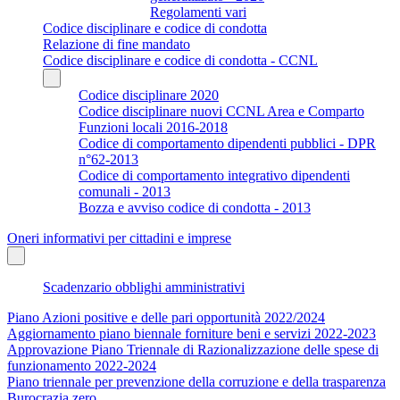
Regolamenti vari
Codice disciplinare e codice di condotta
Relazione di fine mandato
Codice disciplinare e codice di condotta - CCNL
Codice disciplinare 2020
Codice disciplinare nuovi CCNL Area e Comparto
Funzioni locali 2016-2018
Codice di comportamento dipendenti pubblici - DPR
n°62-2013
Codice di comportamento integrativo dipendenti
comunali - 2013
Bozza e avviso codice di condotta - 2013
Oneri informativi per cittadini e imprese
Scadenzario obblighi amministrativi
Piano Azioni positive e delle pari opportunità 2022/2024
Aggiornamento piano biennale forniture beni e servizi 2022-2023
Approvazione Piano Triennale di Razionalizzazione delle spese di
funzionamento 2022-2024
Piano triennale per prevenzione della corruzione e della trasparenza
Burocrazia zero