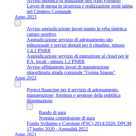
Avviso pubblico di istituzione dell'Albo Fornitori
Lavori di messa in sicurezza e realizzazione posti salma
nel Cimitero Comunale
Anno 2023
Avviso aggiudicazione lavori manto in erba sintetica
campo sportivo
Aggiudicazione servizio di adeguamento sito
istituzionale e servizi digitali per il cittadino. misura
1.4.1 PNRR
Aggiudicazione servizio di migrazione al cloud per le
P.A. locali - misura 1.2 PNRR
Avviso affidamento lavori di manutenzione
straordinaria strada comunale "Genna Sparau"
Anno 2022
Project financing per il servizio di adeguamento,
manutenzione, fornitura e gestione della pubblica
illuminazione
Bando di gara
Nomina commissione di gara
Fondo Sviluppo e Coesione (FSC) 2014/2020. DPCM
17 luglio 2020 - Annualità 2022
Anno 2021