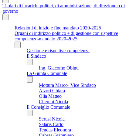
Titolari di incarichi politici, di amministrazione, di direzione o di
governo
Relazioni di inizio e fine mandato 2020-2025
Organi di indirizzo politico e di gestione con rispettive
competenze-mandato 2020-2025
Gestione e rispettive competenza
Il Sindaco
Ing. Giacomo Obinu
La Giunta Comunale
Mottura Marco- Vice Sindaco
Atzori Chiara
Olia Matteo
Cherchi Nicola
Il Consiglio Comunale
Serusi Nicola
Salaris Carlo
Tendas Eleonora
Cabras Giampiero