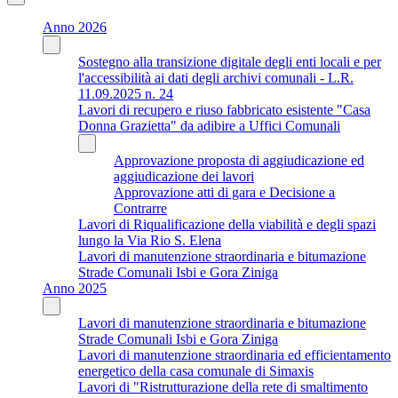
Anno 2026
Sostegno alla transizione digitale degli enti locali e per
l'accessibilità ai dati degli archivi comunali - L.R.
11.09.2025 n. 24
Lavori di recupero e riuso fabbricato esistente "Casa
Donna Grazietta" da adibire a Uffici Comunali
Approvazione proposta di aggiudicazione ed
aggiudicazione dei lavori
Approvazione atti di gara e Decisione a
Contrarre
Lavori di Riqualificazione della viabilità e degli spazi
lungo la Via Rio S. Elena
Lavori di manutenzione straordinaria e bitumazione
Strade Comunali Isbi e Gora Ziniga
Anno 2025
Lavori di manutenzione straordinaria e bitumazione
Strade Comunali Isbi e Gora Ziniga
Lavori di manutenzione straordinaria ed efficientamento
energetico della casa comunale di Simaxis
Lavori di "Ristrutturazione della rete di smaltimento