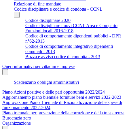
Relazione di fine mandato
Codice disciplinare e codice di condotta - CCNL
Codice disciplinare 2020
Codice disciplinare nuovi CCNL Area e Comparto
Funzioni locali 2016-2018
Codice di comportamento dipendenti pubblici - DPR
n°62-2013
Codice di comportamento integrativo dipendenti
comunali - 2013
Bozza e avviso codice di condotta - 2013
Oneri informativi per cittadini e imprese
Scadenzario obblighi amministrativi
Piano Azioni positive e delle pari opportunità 2022/2024
Aggiornamento piano biennale forniture beni e servizi 2022-2023
Approvazione Piano Triennale di Razionalizzazione delle spese di
funzionamento 2022-2024
Piano triennale per prevenzione della corruzione e della trasparenza
Burocrazia zero
Organizzazione