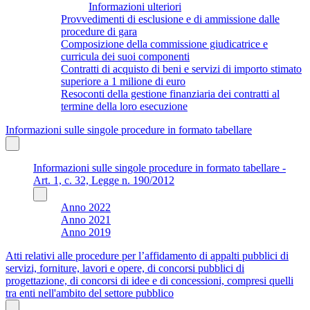
Informazioni ulteriori
Provvedimenti di esclusione e di ammissione dalle
procedure di gara
Composizione della commissione giudicatrice e
curricula dei suoi componenti
Contratti di acquisto di beni e servizi di importo stimato
superiore a 1 milione di euro
Resoconti della gestione finanziaria dei contratti al
termine della loro esecuzione
Informazioni sulle singole procedure in formato tabellare
Informazioni sulle singole procedure in formato tabellare -
Art. 1, c. 32, Legge n. 190/2012
Anno 2022
Anno 2021
Anno 2019
Atti relativi alle procedure per l’affidamento di appalti pubblici di
servizi, forniture, lavori e opere, di concorsi pubblici di
progettazione, di concorsi di idee e di concessioni, compresi quelli
tra enti nell'ambito del settore pubblico