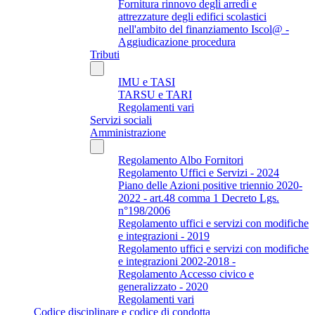
Fornitura rinnovo degli arredi e
attrezzature degli edifici scolastici
nell'ambito del finanziamento Iscol@ -
Aggiudicazione procedura
Tributi
IMU e TASI
TARSU e TARI
Regolamenti vari
Servizi sociali
Amministrazione
Regolamento Albo Fornitori
Regolamento Uffici e Servizi - 2024
Piano delle Azioni positive triennio 2020-
2022 - art.48 comma 1 Decreto Lgs.
n°198/2006
Regolamento uffici e servizi con modifiche
e integrazioni - 2019
Regolamento uffici e servizi con modifiche
e integrazioni 2002-2018 -
Regolamento Accesso civico e
generalizzato - 2020
Regolamenti vari
Codice disciplinare e codice di condotta