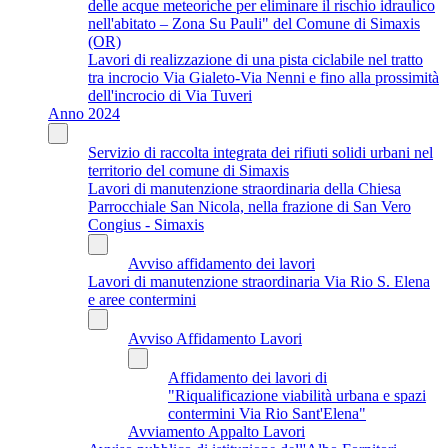
delle acque meteoriche per eliminare il rischio idraulico
nell'abitato – Zona Su Pauli" del Comune di Simaxis
(OR)
Lavori di realizzazione di una pista ciclabile nel tratto
tra incrocio Via Gialeto-Via Nenni e fino alla prossimità
dell'incrocio di Via Tuveri
Anno 2024
Servizio di raccolta integrata dei rifiuti solidi urbani nel
territorio del comune di Simaxis
Lavori di manutenzione straordinaria della Chiesa
Parrocchiale San Nicola, nella frazione di San Vero
Congius - Simaxis
Avviso affidamento dei lavori
Lavori di manutenzione straordinaria Via Rio S. Elena
e aree contermini
Avviso Affidamento Lavori
Affidamento dei lavori di
"Riqualificazione viabilità urbana e spazi
contermini Via Rio Sant'Elena"
Avviamento Appalto Lavori