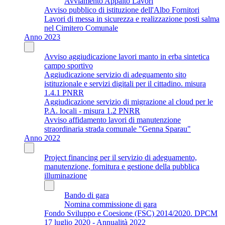
Avviamento Appalto Lavori
Avviso pubblico di istituzione dell'Albo Fornitori
Lavori di messa in sicurezza e realizzazione posti salma
nel Cimitero Comunale
Anno 2023
Avviso aggiudicazione lavori manto in erba sintetica
campo sportivo
Aggiudicazione servizio di adeguamento sito
istituzionale e servizi digitali per il cittadino. misura
1.4.1 PNRR
Aggiudicazione servizio di migrazione al cloud per le
P.A. locali - misura 1.2 PNRR
Avviso affidamento lavori di manutenzione
straordinaria strada comunale "Genna Sparau"
Anno 2022
Project financing per il servizio di adeguamento,
manutenzione, fornitura e gestione della pubblica
illuminazione
Bando di gara
Nomina commissione di gara
Fondo Sviluppo e Coesione (FSC) 2014/2020. DPCM
17 luglio 2020 - Annualità 2022