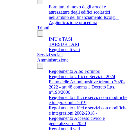
Fornitura rinnovo degli arredi e
attrezzature degli edifici scolastici
nell'ambito del finanziamento Iscol@ -
Aggiudicazione procedura
Tributi
IMU e TASI
TARSU e TARI
Regolamenti vari
Servizi sociali
Amministrazione
Regolamento Albo Fornitori
Regolamento Uffici e Servizi - 2024
Piano delle Azioni positive triennio 2020-
2022 - art.48 comma 1 Decreto Lgs.
n°198/2006
Regolamento uffici e servizi con modifiche
e integrazioni - 2019
Regolamento uffici e servizi con modifiche
e integrazioni 2002-2018 -
Regolamento Accesso civico e
generalizzato - 2020
Regolamenti vari