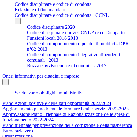
Codice disciplinare e codice di condotta
Relazione di fine mandato
Codice disciplinare e codice di condotta - CCNL
Codice disciplinare 2020
Codice disciplinare nuovi CCNL Area e Comparto
Funzioni locali 2016-2018
Codice di comportamento dipendenti pubblici - DPR
n°62-2013
Codice di comportamento integrativo dipendenti
comunali - 2013
Bozza e avviso codice di condotta - 2013
Oneri informativi per cittadini e imprese
Scadenzario obblighi amministrativi
Piano Azioni positive e delle pari opportunità 2022/2024
Aggiornamento piano biennale forniture beni e servizi 2022-2023
Approvazione Piano Triennale di Razionalizzazione delle spese di
funzionamento 2022-2024
Piano triennale per prevenzione della corruzione e della trasparenza
Burocrazia zero
Organizzazione