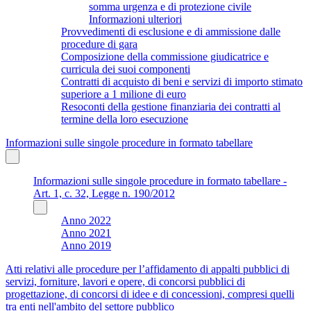
somma urgenza e di protezione civile
Informazioni ulteriori
Provvedimenti di esclusione e di ammissione dalle
procedure di gara
Composizione della commissione giudicatrice e
curricula dei suoi componenti
Contratti di acquisto di beni e servizi di importo stimato
superiore a 1 milione di euro
Resoconti della gestione finanziaria dei contratti al
termine della loro esecuzione
Informazioni sulle singole procedure in formato tabellare
Informazioni sulle singole procedure in formato tabellare -
Art. 1, c. 32, Legge n. 190/2012
Anno 2022
Anno 2021
Anno 2019
Atti relativi alle procedure per l’affidamento di appalti pubblici di
servizi, forniture, lavori e opere, di concorsi pubblici di
progettazione, di concorsi di idee e di concessioni, compresi quelli
tra enti nell'ambito del settore pubblico