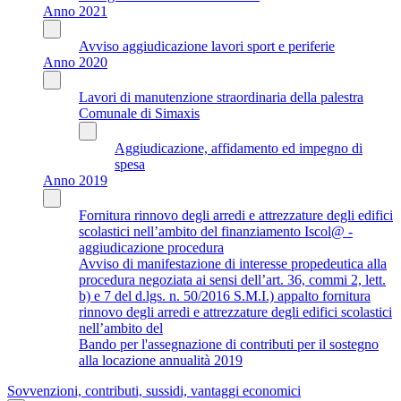
Anno 2021
Avviso aggiudicazione lavori sport e periferie
Anno 2020
Lavori di manutenzione straordinaria della palestra
Comunale di Simaxis
Aggiudicazione, affidamento ed impegno di
spesa
Anno 2019
Fornitura rinnovo degli arredi e attrezzature degli edifici
scolastici nell’ambito del finanziamento Iscol@ -
aggiudicazione procedura
Avviso di manifestazione di interesse propedeutica alla
procedura negoziata ai sensi dell’art. 36, commi 2, lett.
b) e 7 del d.lgs. n. 50/2016 S.M.I.) appalto fornitura
rinnovo degli arredi e attrezzature degli edifici scolastici
nell’ambito del
Bando per l'assegnazione di contributi per il sostegno
alla locazione annualità 2019
Sovvenzioni, contributi, sussidi, vantaggi economici