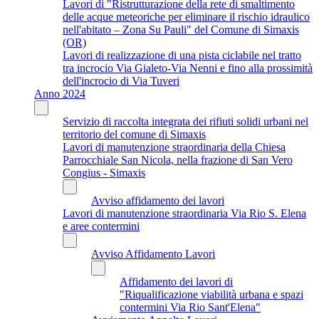
Lavori di "Ristrutturazione della rete di smaltimento
delle acque meteoriche per eliminare il rischio idraulico
nell'abitato – Zona Su Pauli" del Comune di Simaxis
(OR)
Lavori di realizzazione di una pista ciclabile nel tratto
tra incrocio Via Gialeto-Via Nenni e fino alla prossimità
dell'incrocio di Via Tuveri
Anno 2024
Servizio di raccolta integrata dei rifiuti solidi urbani nel
territorio del comune di Simaxis
Lavori di manutenzione straordinaria della Chiesa
Parrocchiale San Nicola, nella frazione di San Vero
Congius - Simaxis
Avviso affidamento dei lavori
Lavori di manutenzione straordinaria Via Rio S. Elena
e aree contermini
Avviso Affidamento Lavori
Affidamento dei lavori di
"Riqualificazione viabilità urbana e spazi
contermini Via Rio Sant'Elena"