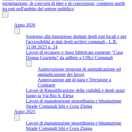
progettazione, di concorsi di idee e di concessioni, compresi quelli
tra enti nell'ambito del settore pubblico
Anno 2026
Sostegno alla transizione digitale degli enti locali e per
l'accessibilità ai dati degli archivi comunali - L.R.
11.09.2025 n. 24
Lavori di recupero e riuso fabbricato esistente "Casa
Donna Grazietta" da adibire a Uffici Comunali
Approvazione proposta di aggiudicazione ed
aggiudicazione dei lavori
Approvazione atti di gara e Decisione a
Contrarre
Lavori di Riqualificazione della viabilità e degli spazi
lungo la Via Rio S. Elena
Lavori di manutenzione straordinaria e bitumazione
Strade Comunali Isbi e Gora Ziniga
Anno 2025
Lavori di manutenzione straordinaria e bitumazione
Strade Comunali Isbi e Gora Ziniga