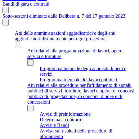
Bandi di gara e contratti
Sotto-sezioni eliminate dalla Delibera n. 7 del 17 gennaio 2023
Atti delle amministrazioni aggiudicatrici e degli enti
aggiudicatori distintamente per ogni procedura
Atti relativi alla programmazione di lavori, opere,
servizi e forniture
Programma biennale degli acquisiti di beni e
servizi
Programma triennale dei lavori pubblici
Atti relativi alle procedure per l'affidamento di appalti
pubblici di servizi, forniture, lavori e opere, di concorsi
pubblici di progettazione, di concorsi di idee e di
concessioni
Avvisi di preinformazione
Determina a contrarre
Avvisi e Bandi
Avviso sui risultati delle procedure di
affidamento