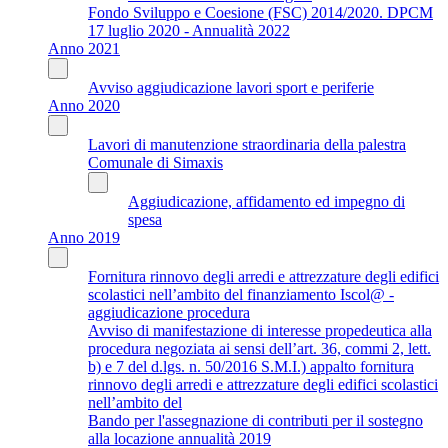
Fondo Sviluppo e Coesione (FSC) 2014/2020. DPCM
17 luglio 2020 - Annualità 2022
Anno 2021
Avviso aggiudicazione lavori sport e periferie
Anno 2020
Lavori di manutenzione straordinaria della palestra
Comunale di Simaxis
Aggiudicazione, affidamento ed impegno di
spesa
Anno 2019
Fornitura rinnovo degli arredi e attrezzature degli edifici
scolastici nell’ambito del finanziamento Iscol@ -
aggiudicazione procedura
Avviso di manifestazione di interesse propedeutica alla
procedura negoziata ai sensi dell’art. 36, commi 2, lett.
b) e 7 del d.lgs. n. 50/2016 S.M.I.) appalto fornitura
rinnovo degli arredi e attrezzature degli edifici scolastici
nell’ambito del
Bando per l'assegnazione di contributi per il sostegno
alla locazione annualità 2019