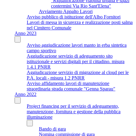
"Riqualificazione viabilità urbana e spazi
contermini Via Rio Sant'Elena"
Avviamento Appalto Lavori
Avviso pubblico di istituzione dell'Albo Fornitori
Lavori di messa in sicurezza e realizzazione posti salma
nel Cimitero Comunale
Anno 2023
Avviso aggiudicazione lavori manto in erba sintetica
campo sportivo
Aggiudicazione servizio di adeguamento sito
istituzionale e servizi digitali per il cittadino. misura
1.4.1 PNRR
Aggiudicazione servizio di migrazione al cloud per le
P.A. locali - misura 1.2 PNRR
Avviso affidamento lavori di manutenzione
straordinaria strada comunale "Genna Sparau"
Anno 2022
Project financing per il servizio di adeguamento,
manutenzione, fornitura e gestione della pubblica
illuminazione
Bando di gara
Nomina commissione di gara