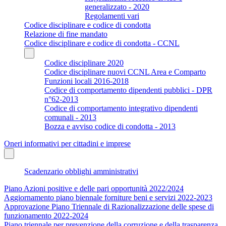
generalizzato - 2020
Regolamenti vari
Codice disciplinare e codice di condotta
Relazione di fine mandato
Codice disciplinare e codice di condotta - CCNL
Codice disciplinare 2020
Codice disciplinare nuovi CCNL Area e Comparto
Funzioni locali 2016-2018
Codice di comportamento dipendenti pubblici - DPR
n°62-2013
Codice di comportamento integrativo dipendenti
comunali - 2013
Bozza e avviso codice di condotta - 2013
Oneri informativi per cittadini e imprese
Scadenzario obblighi amministrativi
Piano Azioni positive e delle pari opportunità 2022/2024
Aggiornamento piano biennale forniture beni e servizi 2022-2023
Approvazione Piano Triennale di Razionalizzazione delle spese di
funzionamento 2022-2024
Piano triennale per prevenzione della corruzione e della trasparenza