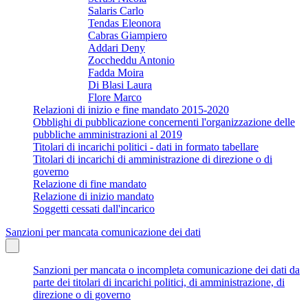
Salaris Carlo
Tendas Eleonora
Cabras Giampiero
Addari Deny
Zoccheddu Antonio
Fadda Moira
Di Blasi Laura
Flore Marco
Relazioni di inizio e fine mandato 2015-2020
Obblighi di pubblicazione concernenti l'organizzazione delle
pubbliche amministrazioni al 2019
Titolari di incarichi politici - dati in formato tabellare
Titolari di incarichi di amministrazione di direzione o di
governo
Relazione di fine mandato
Relazione di inizio mandato
Soggetti cessati dall'incarico
Sanzioni per mancata comunicazione dei dati
Sanzioni per mancata o incompleta comunicazione dei dati da
parte dei titolari di incarichi politici, di amministrazione, di
direzione o di governo