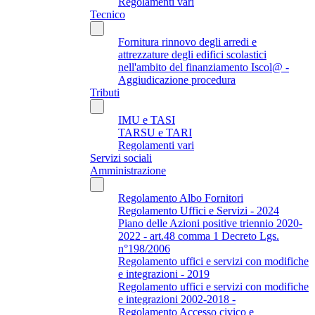
Regolamenti vari
Tecnico
Fornitura rinnovo degli arredi e
attrezzature degli edifici scolastici
nell'ambito del finanziamento Iscol@ -
Aggiudicazione procedura
Tributi
IMU e TASI
TARSU e TARI
Regolamenti vari
Servizi sociali
Amministrazione
Regolamento Albo Fornitori
Regolamento Uffici e Servizi - 2024
Piano delle Azioni positive triennio 2020-
2022 - art.48 comma 1 Decreto Lgs.
n°198/2006
Regolamento uffici e servizi con modifiche
e integrazioni - 2019
Regolamento uffici e servizi con modifiche
e integrazioni 2002-2018 -
Regolamento Accesso civico e