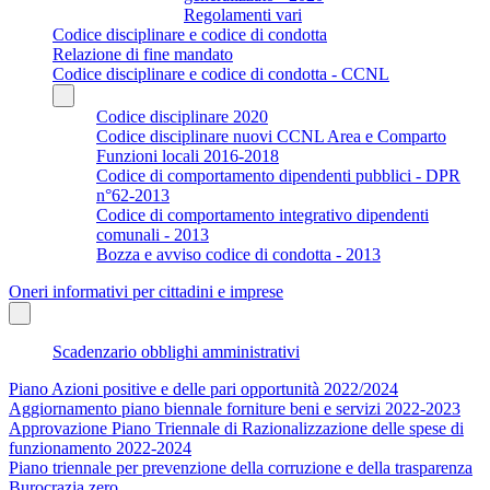
Regolamenti vari
Codice disciplinare e codice di condotta
Relazione di fine mandato
Codice disciplinare e codice di condotta - CCNL
Codice disciplinare 2020
Codice disciplinare nuovi CCNL Area e Comparto
Funzioni locali 2016-2018
Codice di comportamento dipendenti pubblici - DPR
n°62-2013
Codice di comportamento integrativo dipendenti
comunali - 2013
Bozza e avviso codice di condotta - 2013
Oneri informativi per cittadini e imprese
Scadenzario obblighi amministrativi
Piano Azioni positive e delle pari opportunità 2022/2024
Aggiornamento piano biennale forniture beni e servizi 2022-2023
Approvazione Piano Triennale di Razionalizzazione delle spese di
funzionamento 2022-2024
Piano triennale per prevenzione della corruzione e della trasparenza
Burocrazia zero