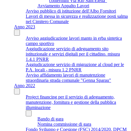
contermini Via Rio Sant'Elena"
Avviamento Appalto Lavori
Avviso pubblico di istituzione dell'Albo Fornitori
Lavori di messa in sicurezza e realizzazione posti salma
nel Cimitero Comunale
Anno 2023
Avviso aggiudicazione lavori manto in erba sintetica
campo sportivo
Aggiudicazione servizio di adeguamento sito
istituzionale e servizi digitali per il cittadino. misura
1.4.1 PNRR
Aggiudicazione servizio di migrazione al cloud per le
P.A. locali - misura 1.2 PNRR
Avviso affidamento lavori di manutenzione
straordinaria strada comunale "Genna Sparau"
Anno 2022
Project financing per il servizio di adeguamento,
manutenzione, fornitura e gestione della pubblica
illuminazione
Bando di gara
Nomina commissione di gara
Fondo Sviluppo e Coesione (FSC) 2014/2020. DPCM