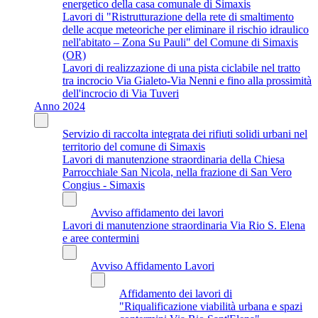
energetico della casa comunale di Simaxis
Lavori di "Ristrutturazione della rete di smaltimento
delle acque meteoriche per eliminare il rischio idraulico
nell'abitato – Zona Su Pauli" del Comune di Simaxis
(OR)
Lavori di realizzazione di una pista ciclabile nel tratto
tra incrocio Via Gialeto-Via Nenni e fino alla prossimità
dell'incrocio di Via Tuveri
Anno 2024
Servizio di raccolta integrata dei rifiuti solidi urbani nel
territorio del comune di Simaxis
Lavori di manutenzione straordinaria della Chiesa
Parrocchiale San Nicola, nella frazione di San Vero
Congius - Simaxis
Avviso affidamento dei lavori
Lavori di manutenzione straordinaria Via Rio S. Elena
e aree contermini
Avviso Affidamento Lavori
Affidamento dei lavori di
"Riqualificazione viabilità urbana e spazi