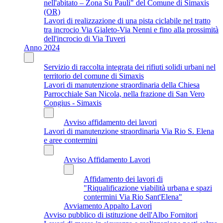
nell'abitato – Zona Su Pauli" del Comune di Simaxis
(OR)
Lavori di realizzazione di una pista ciclabile nel tratto
tra incrocio Via Gialeto-Via Nenni e fino alla prossimità
dell'incrocio di Via Tuveri
Anno 2024
Servizio di raccolta integrata dei rifiuti solidi urbani nel
territorio del comune di Simaxis
Lavori di manutenzione straordinaria della Chiesa
Parrocchiale San Nicola, nella frazione di San Vero
Congius - Simaxis
Avviso affidamento dei lavori
Lavori di manutenzione straordinaria Via Rio S. Elena
e aree contermini
Avviso Affidamento Lavori
Affidamento dei lavori di
"Riqualificazione viabilità urbana e spazi
contermini Via Rio Sant'Elena"
Avviamento Appalto Lavori
Avviso pubblico di istituzione dell'Albo Fornitori