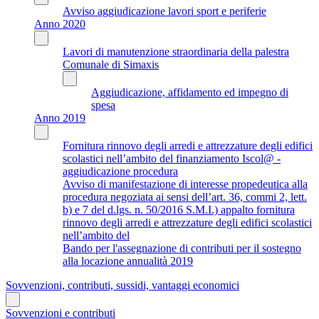
Avviso aggiudicazione lavori sport e periferie
Anno 2020
Lavori di manutenzione straordinaria della palestra
Comunale di Simaxis
Aggiudicazione, affidamento ed impegno di
spesa
Anno 2019
Fornitura rinnovo degli arredi e attrezzature degli edifici
scolastici nell’ambito del finanziamento Iscol@ -
aggiudicazione procedura
Avviso di manifestazione di interesse propedeutica alla
procedura negoziata ai sensi dell’art. 36, commi 2, lett.
b) e 7 del d.lgs. n. 50/2016 S.M.I.) appalto fornitura
rinnovo degli arredi e attrezzature degli edifici scolastici
nell’ambito del
Bando per l'assegnazione di contributi per il sostegno
alla locazione annualità 2019
Sovvenzioni, contributi, sussidi, vantaggi economici
Sovvenzioni e contributi