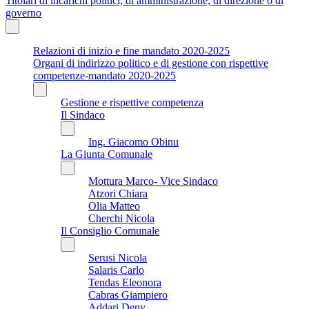
Titolari di incarichi politici, di amministrazione, di direzione o di
governo
Relazioni di inizio e fine mandato 2020-2025
Organi di indirizzo politico e di gestione con rispettive
competenze-mandato 2020-2025
Gestione e rispettive competenza
Il Sindaco
Ing. Giacomo Obinu
La Giunta Comunale
Mottura Marco- Vice Sindaco
Atzori Chiara
Olia Matteo
Cherchi Nicola
Il Consiglio Comunale
Serusi Nicola
Salaris Carlo
Tendas Eleonora
Cabras Giampiero
Addari Deny