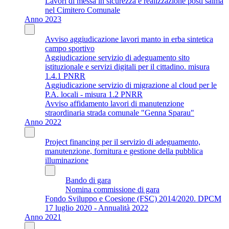
Lavori di messa in sicurezza e realizzazione posti salma
nel Cimitero Comunale
Anno 2023
Avviso aggiudicazione lavori manto in erba sintetica
campo sportivo
Aggiudicazione servizio di adeguamento sito
istituzionale e servizi digitali per il cittadino. misura
1.4.1 PNRR
Aggiudicazione servizio di migrazione al cloud per le
P.A. locali - misura 1.2 PNRR
Avviso affidamento lavori di manutenzione
straordinaria strada comunale "Genna Sparau"
Anno 2022
Project financing per il servizio di adeguamento,
manutenzione, fornitura e gestione della pubblica
illuminazione
Bando di gara
Nomina commissione di gara
Fondo Sviluppo e Coesione (FSC) 2014/2020. DPCM
17 luglio 2020 - Annualità 2022
Anno 2021