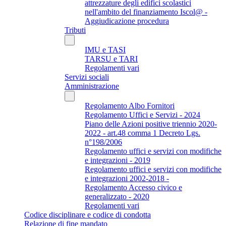
attrezzature degli edifici scolastici
nell'ambito del finanziamento Iscol@ -
Aggiudicazione procedura
Tributi
IMU e TASI
TARSU e TARI
Regolamenti vari
Servizi sociali
Amministrazione
Regolamento Albo Fornitori
Regolamento Uffici e Servizi - 2024
Piano delle Azioni positive triennio 2020-
2022 - art.48 comma 1 Decreto Lgs.
n°198/2006
Regolamento uffici e servizi con modifiche
e integrazioni - 2019
Regolamento uffici e servizi con modifiche
e integrazioni 2002-2018 -
Regolamento Accesso civico e
generalizzato - 2020
Regolamenti vari
Codice disciplinare e codice di condotta
Relazione di fine mandato