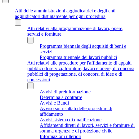
Atti delle amministrazioni aggiudicatrici e degli enti
aggiudicatori distintamente per ogni procedura
Atti relativi alla programmazione di lavori, opere,
servizi e forniture
Programma biennale degli acquisiti di beni e
servizi
Programma triennale dei lavori pubblici
Atti relativi alle procedure per l'affidamento di appalti
pubblici di servizi, forniture, lavori e opere, di concorsi
pubblici di progettazione, di concorsi di idee e di
concessioni
Avvisi di preinformazione
Determina a contrarre
Avvisi e Bandi
Avviso sui risultati delle procedure di
affidamento
Avvisi sistema di qualificazione
Affidamenti diretti di lavori, servizi e forniture di
somma urgenza e di protezione civile
Informazioni ulteriori