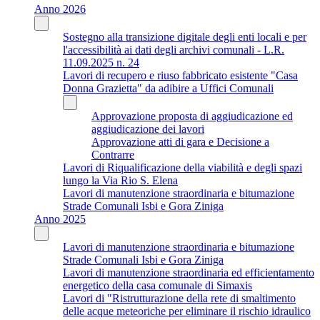
Anno 2026
Sostegno alla transizione digitale degli enti locali e per
l'accessibilità ai dati degli archivi comunali - L.R.
11.09.2025 n. 24
Lavori di recupero e riuso fabbricato esistente "Casa
Donna Grazietta" da adibire a Uffici Comunali
Approvazione proposta di aggiudicazione ed
aggiudicazione dei lavori
Approvazione atti di gara e Decisione a
Contrarre
Lavori di Riqualificazione della viabilità e degli spazi
lungo la Via Rio S. Elena
Lavori di manutenzione straordinaria e bitumazione
Strade Comunali Isbi e Gora Ziniga
Anno 2025
Lavori di manutenzione straordinaria e bitumazione
Strade Comunali Isbi e Gora Ziniga
Lavori di manutenzione straordinaria ed efficientamento
energetico della casa comunale di Simaxis
Lavori di "Ristrutturazione della rete di smaltimento
delle acque meteoriche per eliminare il rischio idraulico