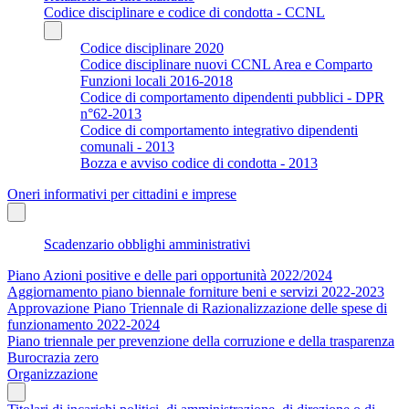
Codice disciplinare e codice di condotta - CCNL
Codice disciplinare 2020
Codice disciplinare nuovi CCNL Area e Comparto
Funzioni locali 2016-2018
Codice di comportamento dipendenti pubblici - DPR
n°62-2013
Codice di comportamento integrativo dipendenti
comunali - 2013
Bozza e avviso codice di condotta - 2013
Oneri informativi per cittadini e imprese
Scadenzario obblighi amministrativi
Piano Azioni positive e delle pari opportunità 2022/2024
Aggiornamento piano biennale forniture beni e servizi 2022-2023
Approvazione Piano Triennale di Razionalizzazione delle spese di
funzionamento 2022-2024
Piano triennale per prevenzione della corruzione e della trasparenza
Burocrazia zero
Organizzazione