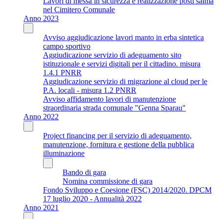
Lavori di messa in sicurezza e realizzazione posti salma
nel Cimitero Comunale
Anno 2023
Avviso aggiudicazione lavori manto in erba sintetica
campo sportivo
Aggiudicazione servizio di adeguamento sito
istituzionale e servizi digitali per il cittadino. misura
1.4.1 PNRR
Aggiudicazione servizio di migrazione al cloud per le
P.A. locali - misura 1.2 PNRR
Avviso affidamento lavori di manutenzione
straordinaria strada comunale "Genna Sparau"
Anno 2022
Project financing per il servizio di adeguamento,
manutenzione, fornitura e gestione della pubblica
illuminazione
Bando di gara
Nomina commissione di gara
Fondo Sviluppo e Coesione (FSC) 2014/2020. DPCM
17 luglio 2020 - Annualità 2022
Anno 2021