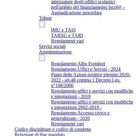
attrezzature degli edifici scolastici
nell'ambito del finanziamento Iscol@ -
Aggiudicazione procedura
Tributi
IMU e TASI
TARSU e TARI
Regolamenti vari
Servizi sociali
Amministrazione
Regolamento Albo Fornitori
Regolamento Uffici e Servizi - 2024
Piano delle Azioni positive triennio 2020-
2022 - art.48 comma 1 Decreto Lgs.
n°198/2006
Regolamento uffici e servizi con modifiche
e integrazioni - 2019
Regolamento uffici e servizi con modifiche
e integrazioni 2002-2018 -
Regolamento Accesso civico e
generalizzato - 2020
Regolamenti vari
Codice disciplinare e codice di condotta
Relazione di fine mandato