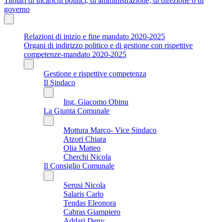
Titolari di incarichi politici, di amministrazione, di direzione o di
governo
Relazioni di inizio e fine mandato 2020-2025
Organi di indirizzo politico e di gestione con rispettive
competenze-mandato 2020-2025
Gestione e rispettive competenza
Il Sindaco
Ing. Giacomo Obinu
La Giunta Comunale
Mottura Marco- Vice Sindaco
Atzori Chiara
Olia Matteo
Cherchi Nicola
Il Consiglio Comunale
Serusi Nicola
Salaris Carlo
Tendas Eleonora
Cabras Giampiero
Addari Deny