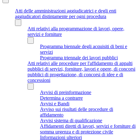
Atti delle amministrazioni aggiudicatrici e degli enti
aggiudicatori distintamente per ogni procedura
Atti relativi alla programmazione di lavori, opere,
servizi e forniture
Programma biennale degli acquisiti di beni e
servizi
Programma triennale dei lavori pubblici
Atti relativi alle procedure per l'affidamento di appalti
pubblici di servizi, forniture, lavori e opere, di concorsi
pubblici di progettazione, di concorsi di idee e di
concessioni
Avvisi di preinformazione
Determina a contrarre
Avvisi e Bandi
Avviso sui risultati delle procedure di
affidamento
Avvisi sistema di qualificazione
Affidamenti diretti di lavori, servizi e forniture di
somma urgenza e di protezione civile
Informazioni ulteriori