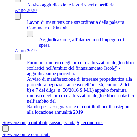
Avviso aggiudicazione lavori sport e periferie
Anno 2020
Lavori di manutenzione straordinaria della palestra
Comunale di Simaxis
Aggiudicazione, affidamento ed impegno di
spesa
Anno 2019
Fornitura rinnovo degli arredi e attrezzature degli edifici
scolastici nell’ambito del finanziamento Iscol@ -
aggiudicazione procedura
Avviso di manifestazione di interesse propedeutica alla
procedura negoziata ai sensi dell’art. 36, commi 2, lett.
b) e 7 del d.lgs. n. 50/2016 S.M.I.) appalto fornitura
rinnovo degli arredi e attrezzature degli edifici scolastici
nell’ambito del
Bando per l'assegnazione di contributi per il sostegno
alla locazione annualità 2019
Sovvenzioni, contributi, sussidi, vantaggi economici
Sovvenzioni e contributi