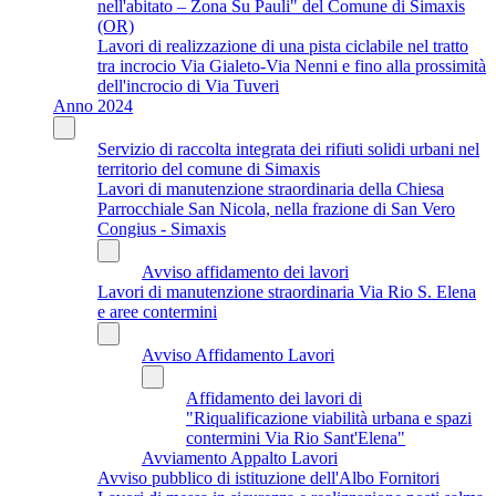
nell'abitato – Zona Su Pauli" del Comune di Simaxis
(OR)
Lavori di realizzazione di una pista ciclabile nel tratto
tra incrocio Via Gialeto-Via Nenni e fino alla prossimità
dell'incrocio di Via Tuveri
Anno 2024
Servizio di raccolta integrata dei rifiuti solidi urbani nel
territorio del comune di Simaxis
Lavori di manutenzione straordinaria della Chiesa
Parrocchiale San Nicola, nella frazione di San Vero
Congius - Simaxis
Avviso affidamento dei lavori
Lavori di manutenzione straordinaria Via Rio S. Elena
e aree contermini
Avviso Affidamento Lavori
Affidamento dei lavori di
"Riqualificazione viabilità urbana e spazi
contermini Via Rio Sant'Elena"
Avviamento Appalto Lavori
Avviso pubblico di istituzione dell'Albo Fornitori