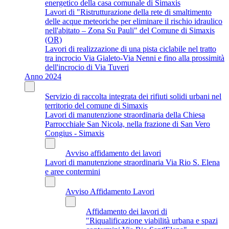
energetico della casa comunale di Simaxis
Lavori di "Ristrutturazione della rete di smaltimento
delle acque meteoriche per eliminare il rischio idraulico
nell'abitato – Zona Su Pauli" del Comune di Simaxis
(OR)
Lavori di realizzazione di una pista ciclabile nel tratto
tra incrocio Via Gialeto-Via Nenni e fino alla prossimità
dell'incrocio di Via Tuveri
Anno 2024
Servizio di raccolta integrata dei rifiuti solidi urbani nel
territorio del comune di Simaxis
Lavori di manutenzione straordinaria della Chiesa
Parrocchiale San Nicola, nella frazione di San Vero
Congius - Simaxis
Avviso affidamento dei lavori
Lavori di manutenzione straordinaria Via Rio S. Elena
e aree contermini
Avviso Affidamento Lavori
Affidamento dei lavori di
"Riqualificazione viabilità urbana e spazi