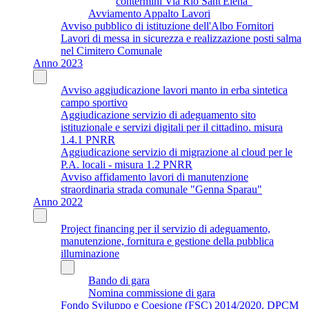
contermini Via Rio Sant'Elena"
Avviamento Appalto Lavori
Avviso pubblico di istituzione dell'Albo Fornitori
Lavori di messa in sicurezza e realizzazione posti salma
nel Cimitero Comunale
Anno 2023
Avviso aggiudicazione lavori manto in erba sintetica
campo sportivo
Aggiudicazione servizio di adeguamento sito
istituzionale e servizi digitali per il cittadino. misura
1.4.1 PNRR
Aggiudicazione servizio di migrazione al cloud per le
P.A. locali - misura 1.2 PNRR
Avviso affidamento lavori di manutenzione
straordinaria strada comunale "Genna Sparau"
Anno 2022
Project financing per il servizio di adeguamento,
manutenzione, fornitura e gestione della pubblica
illuminazione
Bando di gara
Nomina commissione di gara
Fondo Sviluppo e Coesione (FSC) 2014/2020. DPCM