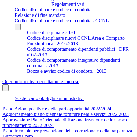
Regolamenti vari
Codice disciplinare e codice di condotta
Relazione di fine mandato
Codice disciplinare e codice di condotta - CCNL
Codice disciplinare 2020
Codice disciplinare nuovi CCNL Area e Comparto
Funzioni locali 2016-2018
Codice di comportamento dipendenti pubblici - DPR
n°62-2013
Codice di comportamento integrativo dipendenti
comunali - 2013
Bozza e avviso codice di condotta - 2013
Oneri informativi per cittadini e imprese
Scadenzario obblighi amministrativi
Piano Azioni positive e delle pari opportunità 2022/2024
Aggiornamento piano biennale forniture beni e servizi 2022-2023
Approvazione Piano Triennale di Razionalizzazione delle spese di
funzionamento 2022-2024
Piano triennale per prevenzione della corruzione e della trasparenza
Burocrazia zero