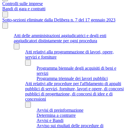
Controlli sulle imprese
Bandi di gara e contratti
Sotto-sezioni eliminate dalla Delibera n. 7 del 17 gennaio 2023
Atti delle amministrazioni aggiudicatrici e degli enti
aggiudicatori distintamente per ogni procedura
Atti relativi alla programmazione di lavori, opere,
servizi e forniture
Programma biennale degli acquisiti di beni e
servizi
Programma triennale dei lavori pubblici
Atti relativi alle procedure per l'affidamento di appalti
pubblici di servizi, forniture, lavori e opere, di concorsi
pubblici di progettazione, di concorsi di idee e di
concessioni
Avvisi di preinformazione
Determina a contrarre
Avvisi e Bandi
Avviso sui risultati delle procedure di