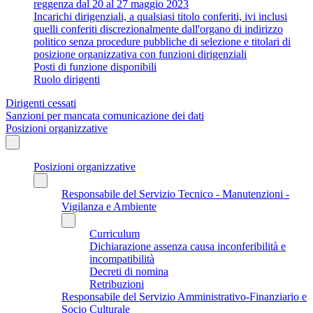
reggenza dal 20 al 27 maggio 2023
Incarichi dirigenziali, a qualsiasi titolo conferiti, ivi inclusi
quelli conferiti discrezionalmente dall'organo di indirizzo
politico senza procedure pubbliche di selezione e titolari di
posizione organizzativa con funzioni dirigenziali
Posti di funzione disponibili
Ruolo dirigenti
Dirigenti cessati
Sanzioni per mancata comunicazione dei dati
Posizioni organizzative
Posizioni organizzative
Responsabile del Servizio Tecnico - Manutenzioni -
Vigilanza e Ambiente
Curriculum
Dichiarazione assenza causa inconferibilità e
incompatibilità
Decreti di nomina
Retribuzioni
Responsabile del Servizio Amministrativo-Finanziario e
Socio Culturale