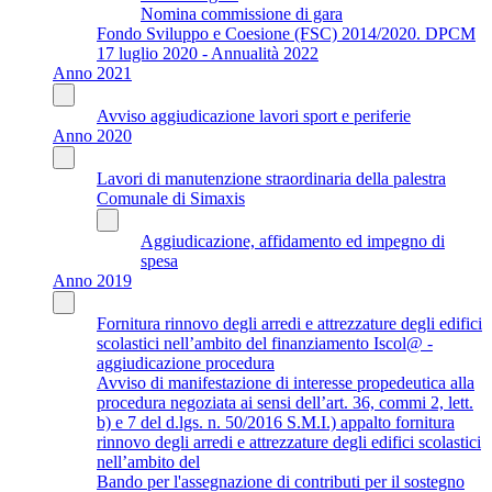
Nomina commissione di gara
Fondo Sviluppo e Coesione (FSC) 2014/2020. DPCM
17 luglio 2020 - Annualità 2022
Anno 2021
Avviso aggiudicazione lavori sport e periferie
Anno 2020
Lavori di manutenzione straordinaria della palestra
Comunale di Simaxis
Aggiudicazione, affidamento ed impegno di
spesa
Anno 2019
Fornitura rinnovo degli arredi e attrezzature degli edifici
scolastici nell’ambito del finanziamento Iscol@ -
aggiudicazione procedura
Avviso di manifestazione di interesse propedeutica alla
procedura negoziata ai sensi dell’art. 36, commi 2, lett.
b) e 7 del d.lgs. n. 50/2016 S.M.I.) appalto fornitura
rinnovo degli arredi e attrezzature degli edifici scolastici
nell’ambito del
Bando per l'assegnazione di contributi per il sostegno