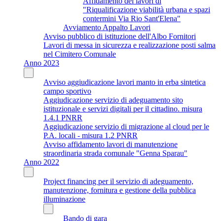
Affidamento dei lavori di
"Riqualificazione viabilità urbana e spazi
contermini Via Rio Sant'Elena"
Avviamento Appalto Lavori
Avviso pubblico di istituzione dell'Albo Fornitori
Lavori di messa in sicurezza e realizzazione posti salma
nel Cimitero Comunale
Anno 2023
Avviso aggiudicazione lavori manto in erba sintetica
campo sportivo
Aggiudicazione servizio di adeguamento sito
istituzionale e servizi digitali per il cittadino. misura
1.4.1 PNRR
Aggiudicazione servizio di migrazione al cloud per le
P.A. locali - misura 1.2 PNRR
Avviso affidamento lavori di manutenzione
straordinaria strada comunale "Genna Sparau"
Anno 2022
Project financing per il servizio di adeguamento,
manutenzione, fornitura e gestione della pubblica
illuminazione
Bando di gara