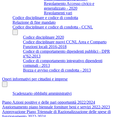
Regolamento Accesso civico e
generalizzato - 2020
Regolamenti vari
Codice disciplinare e codice di condotta
Relazione di fine mandato
Codice disciplinare e codice di condotta - CCNL
Codice disciplinare 2020
Codice disciplinare nuovi CCNL Area e Comparto
Funzioni locali 2016-2018
Codice di comportamento dipendenti pubblici - DPR
n°62-2013
Codice di comportamento integrativo dipendenti
comunali - 2013
Bozza e avviso codice di condotta - 2013
Oneri informativi per cittadini e imprese
Scadenzario obblighi amministrativi
Piano Azioni positive e delle pari opportunità 2022/2024
Aggiornamento piano biennale forniture beni e servizi 2022-2023
Approvazione Piano Triennale di Razionalizzazione delle spese di
funzionamento 2022-2024