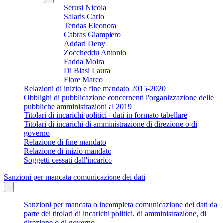
Serusi Nicola
Salaris Carlo
Tendas Eleonora
Cabras Giampiero
Addari Deny
Zoccheddu Antonio
Fadda Moira
Di Blasi Laura
Flore Marco
Relazioni di inizio e fine mandato 2015-2020
Obblighi di pubblicazione concernenti l'organizzazione delle
pubbliche amministrazioni al 2019
Titolari di incarichi politici - dati in formato tabellare
Titolari di incarichi di amministrazione di direzione o di
governo
Relazione di fine mandato
Relazione di inizio mandato
Soggetti cessati dall'incarico
Sanzioni per mancata comunicazione dei dati
Sanzioni per mancata o incompleta comunicazione dei dati da
parte dei titolari di incarichi politici, di amministrazione, di
direzione o di governo