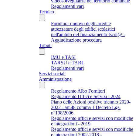
videosorveglianza nel territorio comunale
Regolamenti vari
Tecnico
Fornitura rinnovo degli arredi e
attrezzature degli edifici scolastici
nell'ambito del finanziamento Iscol@ -
Aggiudicazione procedura
Tributi
IMU e TASI
TARSU e TARI
Regolamenti vari
Servizi sociali
Amministrazione
Regolamento Albo Fornitori
Regolamento Uffici e Servizi - 2024
Piano delle Azioni positive triennio 2020-
2022 - art.48 comma 1 Decreto Lgs.
n°198/2006
Regolamento uffici e servizi con modifiche
e integrazioni - 2019
Regolamento uffici e servizi con modifiche
e integrazioni 2002-2018 -