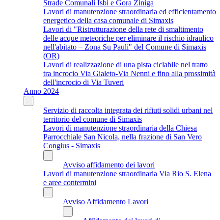
Strade Comunali Isbi e Gora Ziniga
Lavori di manutenzione straordinaria ed efficientamento
energetico della casa comunale di Simaxis
Lavori di "Ristrutturazione della rete di smaltimento
delle acque meteoriche per eliminare il rischio idraulico
nell'abitato – Zona Su Pauli" del Comune di Simaxis
(OR)
Lavori di realizzazione di una pista ciclabile nel tratto
tra incrocio Via Gialeto-Via Nenni e fino alla prossimità
dell'incrocio di Via Tuveri
Anno 2024
Servizio di raccolta integrata dei rifiuti solidi urbani nel
territorio del comune di Simaxis
Lavori di manutenzione straordinaria della Chiesa
Parrocchiale San Nicola, nella frazione di San Vero
Congius - Simaxis
Avviso affidamento dei lavori
Lavori di manutenzione straordinaria Via Rio S. Elena
e aree contermini
Avviso Affidamento Lavori