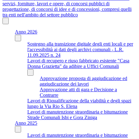
servizi, forniture, lavori e opere, di concorsi pubblici di
progettazione, di concorsi di idee e di concessioni, compresi quelli
tra enti nell'ambito del settore pubblico
Anno 2026
Sostegno alla transizione digitale degli enti locali e per
l'accessibilità ai dati degli archivi comunali - L.R.
11.09.2025 n. 24
Lavori di recupero e riuso fabbricato esistente "Casa
Donna Grazietta" da adibire a Uffici Comunali
Approvazione proposta di aggiudicazione ed
aggiudicazione dei lavori
Approvazione atti di gara e Decisione a
Contrarre
Lavori di Riqualificazione della viabilità e degli spazi
lungo la Via Rio S. Elena
Lavori di manutenzione straordinaria e bitumazione
Strade Comunali Isbi e Gora Ziniga
Anno 2025
Lavori di manutenzione straordinaria e bitumazione