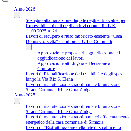
Anno 2026
Sostegno alla transizione digitale degli enti locali e per
l'accessibilità ai dati degli archivi comunali - L.R.
11.09.2025 n. 24
Lavori di recupero e riuso fabbricato esistente "Casa
Donna Grazietta" da adibire a Uffici Comunali
Approvazione proposta di aggiudicazione ed
aggiudicazione dei lavori
Approvazione atti di gara e Decisione a
Contrarre
Lavori di Riqualificazione della viabilità e degli spazi
lungo la Via Rio S. Elena
Lavori di manutenzione straordinaria e bitumazione
Strade Comunali Isbi e Gora Ziniga
Anno 2025
Lavori di manutenzione straordinaria e bitumazione
Strade Comunali Isbi e Gora Ziniga
Lavori di manutenzione straordinaria ed efficientamento
energetico della casa comunale di Simaxis
Lavori di "Ristrutturazione della rete di smaltimento