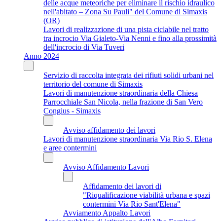
delle acque meteoriche per eliminare il rischio idraulico
nell'abitato – Zona Su Pauli" del Comune di Simaxis
(OR)
Lavori di realizzazione di una pista ciclabile nel tratto
tra incrocio Via Gialeto-Via Nenni e fino alla prossimità
dell'incrocio di Via Tuveri
Anno 2024
Servizio di raccolta integrata dei rifiuti solidi urbani nel
territorio del comune di Simaxis
Lavori di manutenzione straordinaria della Chiesa
Parrocchiale San Nicola, nella frazione di San Vero
Congius - Simaxis
Avviso affidamento dei lavori
Lavori di manutenzione straordinaria Via Rio S. Elena
e aree contermini
Avviso Affidamento Lavori
Affidamento dei lavori di
"Riqualificazione viabilità urbana e spazi
contermini Via Rio Sant'Elena"
Avviamento Appalto Lavori