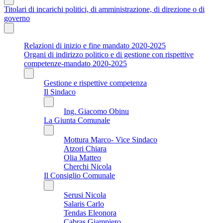
Titolari di incarichi politici, di amministrazione, di direzione o di
governo
Relazioni di inizio e fine mandato 2020-2025
Organi di indirizzo politico e di gestione con rispettive
competenze-mandato 2020-2025
Gestione e rispettive competenza
Il Sindaco
Ing. Giacomo Obinu
La Giunta Comunale
Mottura Marco- Vice Sindaco
Atzori Chiara
Olia Matteo
Cherchi Nicola
Il Consiglio Comunale
Serusi Nicola
Salaris Carlo
Tendas Eleonora
Cabras Giampiero