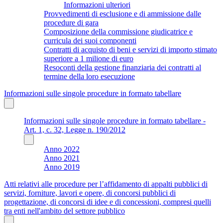
Informazioni ulteriori
Provvedimenti di esclusione e di ammissione dalle
procedure di gara
Composizione della commissione giudicatrice e
curricula dei suoi componenti
Contratti di acquisto di beni e servizi di importo stimato
superiore a 1 milione di euro
Resoconti della gestione finanziaria dei contratti al
termine della loro esecuzione
Informazioni sulle singole procedure in formato tabellare
Informazioni sulle singole procedure in formato tabellare -
Art. 1, c. 32, Legge n. 190/2012
Anno 2022
Anno 2021
Anno 2019
Atti relativi alle procedure per l’affidamento di appalti pubblici di
servizi, forniture, lavori e opere, di concorsi pubblici di
progettazione, di concorsi di idee e di concessioni, compresi quelli
tra enti nell'ambito del settore pubblico