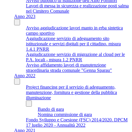
Avviso pubblico di istituzione dell'Albo Fornitori
Lavori di messa in sicurezza e realizzazione posti salma
nel Cimitero Comunale
Anno 2023
Avviso aggiudicazione lavori manto in erba sintetica
campo sportivo
Aggiudicazione servizio di adeguamento sito
istituzionale e servizi digitali per il cittadino. misura
1.4.1 PNRR
Aggiudicazione servizio di migrazione al cloud per le
P.A. locali - misura 1.2 PNRR
Avviso affidamento lavori di manutenzione
straordinaria strada comunale "Genna Sparau"
Anno 2022
Project financing per il servizio di adeguamento,
manutenzione, fornitura e gestione della pubblica
illuminazione
Bando di gara
Nomina commissione di gara
Fondo Sviluppo e Coesione (FSC) 2014/2020. DPCM
17 luglio 2020 - Annualità 2022
Anno 2021