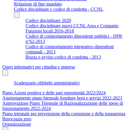
Relazione di fine mandato
Codice disciplinare e codice di condotta - CCNL
Codice disciplinare 2020
Codice disciplinare nuovi CCNL Area e Comparto
Funzioni locali 2016-2018
Codice di comportamento dipendenti pubblici - DPR
n°62-2013
Codice di comportamento integrativo dipendenti
comunali - 2013
Bozza e avviso codice di condotta - 2013
Oneri informativi per cittadini e imprese
Scadenzario obblighi amministrativi
Piano Azioni positive e delle pari opportunità 2022/2024
Aggiornamento piano biennale forniture beni e servizi 2022-2023
Approvazione Piano Triennale di Razionalizzazione delle spese di
funzionamento 2022-2024
Piano triennale per prevenzione della corruzione e della trasparenza
Burocrazia zero
Organizzazione