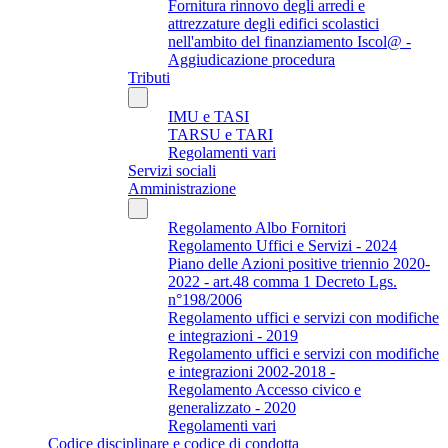
Fornitura rinnovo degli arredi e
attrezzature degli edifici scolastici
nell'ambito del finanziamento Iscol@ -
Aggiudicazione procedura
Tributi
IMU e TASI
TARSU e TARI
Regolamenti vari
Servizi sociali
Amministrazione
Regolamento Albo Fornitori
Regolamento Uffici e Servizi - 2024
Piano delle Azioni positive triennio 2020-
2022 - art.48 comma 1 Decreto Lgs.
n°198/2006
Regolamento uffici e servizi con modifiche
e integrazioni - 2019
Regolamento uffici e servizi con modifiche
e integrazioni 2002-2018 -
Regolamento Accesso civico e
generalizzato - 2020
Regolamenti vari
Codice disciplinare e codice di condotta