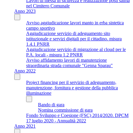
Lavori di messa in sicurezza e realizzazione posti salma
nel Cimitero Comunale
Anno 2023
Avviso aggiudicazione lavori manto in erba sintetica
campo sportivo
Aggiudicazione servizio di adeguamento sito
istituzionale e servizi digitali per il cittadino. misura
1.4.1 PNRR
Aggiudicazione servizio di migrazione al cloud per le
P.A. locali - misura 1.2 PNRR
Avviso affidamento lavori di manutenzione
straordinaria strada comunale "Genna Sparau"
Anno 2022
Project financing per il servizio di adeguamento,
manutenzione, fornitura e gestione della pubblica
illuminazione
Bando di gara
Nomina commissione di gara
Fondo Sviluppo e Coesione (FSC) 2014/2020. DPCM
17 luglio 2020 - Annualità 2022
Anno 2021