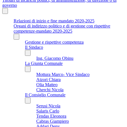
Titolari di incarichi politici, di amministrazione, di direzione o di
governo
Relazioni di inizio e fine mandato 2020-2025
Organi di indirizzo politico e di gestione con rispettive
competenze-mandato 2020-2025
Gestione e rispettive competenza
Il Sindaco
Ing. Giacomo Obinu
La Giunta Comunale
Mottura Marco- Vice Sindaco
Atzori Chiara
Olia Matteo
Cherchi Nicola
Il Consiglio Comunale
Serusi Nicola
Salaris Carlo
Tendas Eleonora
Cabras Giampiero
Addari Deny