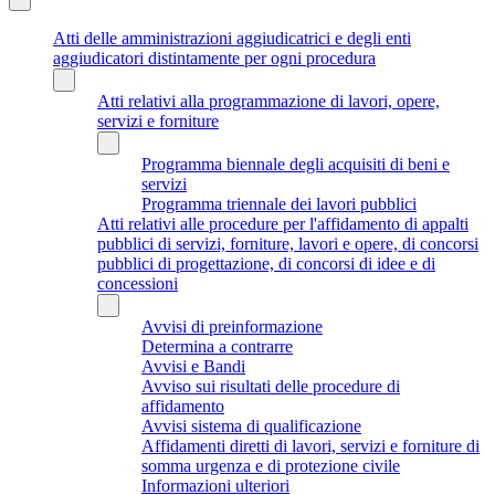
Atti delle amministrazioni aggiudicatrici e degli enti
aggiudicatori distintamente per ogni procedura
Atti relativi alla programmazione di lavori, opere,
servizi e forniture
Programma biennale degli acquisiti di beni e
servizi
Programma triennale dei lavori pubblici
Atti relativi alle procedure per l'affidamento di appalti
pubblici di servizi, forniture, lavori e opere, di concorsi
pubblici di progettazione, di concorsi di idee e di
concessioni
Avvisi di preinformazione
Determina a contrarre
Avvisi e Bandi
Avviso sui risultati delle procedure di
affidamento
Avvisi sistema di qualificazione
Affidamenti diretti di lavori, servizi e forniture di
somma urgenza e di protezione civile
Informazioni ulteriori