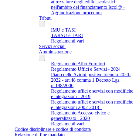
attrezzature degli edifici scolastici
nell'ambito del finanziamento Iscol@ -
Aggiudicazione procedura
Tributi
IMU e TASI
TARSU e TARI
Regolamenti vari
Servizi sociali
Amministrazione
Regolamento Albo Fornitori
Regolamento Uffici e Servizi - 2024
Piano delle Azioni positive triennio 2020-
2022 - art.48 comma 1 Decreto Lgs.
n°198/2006
Regolamento uffici e servizi con modifiche
e integrazioni - 2019
Regolamento uffici e servizi con modifiche
e integrazioni 2002-2018 -
Regolamento Accesso civico e
generalizzato - 2020
Regolamenti vari
Codice disciplinare e codice di condotta
Relazione di fine mandato