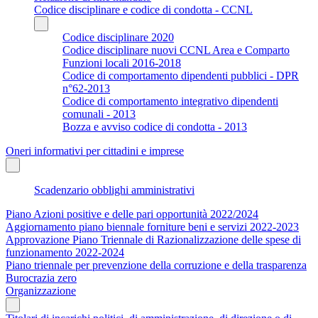
Codice disciplinare e codice di condotta - CCNL
Codice disciplinare 2020
Codice disciplinare nuovi CCNL Area e Comparto
Funzioni locali 2016-2018
Codice di comportamento dipendenti pubblici - DPR
n°62-2013
Codice di comportamento integrativo dipendenti
comunali - 2013
Bozza e avviso codice di condotta - 2013
Oneri informativi per cittadini e imprese
Scadenzario obblighi amministrativi
Piano Azioni positive e delle pari opportunità 2022/2024
Aggiornamento piano biennale forniture beni e servizi 2022-2023
Approvazione Piano Triennale di Razionalizzazione delle spese di
funzionamento 2022-2024
Piano triennale per prevenzione della corruzione e della trasparenza
Burocrazia zero
Organizzazione