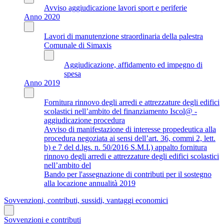
Avviso aggiudicazione lavori sport e periferie
Anno 2020
Lavori di manutenzione straordinaria della palestra
Comunale di Simaxis
Aggiudicazione, affidamento ed impegno di
spesa
Anno 2019
Fornitura rinnovo degli arredi e attrezzature degli edifici
scolastici nell’ambito del finanziamento Iscol@ -
aggiudicazione procedura
Avviso di manifestazione di interesse propedeutica alla
procedura negoziata ai sensi dell’art. 36, commi 2, lett.
b) e 7 del d.lgs. n. 50/2016 S.M.I.) appalto fornitura
rinnovo degli arredi e attrezzature degli edifici scolastici
nell’ambito del
Bando per l'assegnazione di contributi per il sostegno
alla locazione annualità 2019
Sovvenzioni, contributi, sussidi, vantaggi economici
Sovvenzioni e contributi