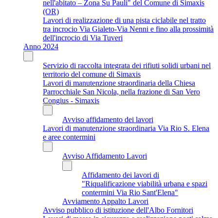
nell'abitato – Zona Su Pauli" del Comune di Simaxis
(OR)
Lavori di realizzazione di una pista ciclabile nel tratto
tra incrocio Via Gialeto-Via Nenni e fino alla prossimità
dell'incrocio di Via Tuveri
Anno 2024
Servizio di raccolta integrata dei rifiuti solidi urbani nel
territorio del comune di Simaxis
Lavori di manutenzione straordinaria della Chiesa
Parrocchiale San Nicola, nella frazione di San Vero
Congius - Simaxis
Avviso affidamento dei lavori
Lavori di manutenzione straordinaria Via Rio S. Elena
e aree contermini
Avviso Affidamento Lavori
Affidamento dei lavori di
"Riqualificazione viabilità urbana e spazi
contermini Via Rio Sant'Elena"
Avviamento Appalto Lavori
Avviso pubblico di istituzione dell'Albo Fornitori