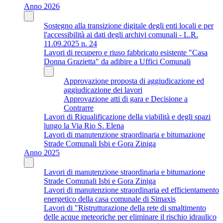
Anno 2026
Sostegno alla transizione digitale degli enti locali e per
l'accessibilità ai dati degli archivi comunali - L.R.
11.09.2025 n. 24
Lavori di recupero e riuso fabbricato esistente "Casa
Donna Grazietta" da adibire a Uffici Comunali
Approvazione proposta di aggiudicazione ed
aggiudicazione dei lavori
Approvazione atti di gara e Decisione a
Contrarre
Lavori di Riqualificazione della viabilità e degli spazi
lungo la Via Rio S. Elena
Lavori di manutenzione straordinaria e bitumazione
Strade Comunali Isbi e Gora Ziniga
Anno 2025
Lavori di manutenzione straordinaria e bitumazione
Strade Comunali Isbi e Gora Ziniga
Lavori di manutenzione straordinaria ed efficientamento
energetico della casa comunale di Simaxis
Lavori di "Ristrutturazione della rete di smaltimento
delle acque meteoriche per eliminare il rischio idraulico