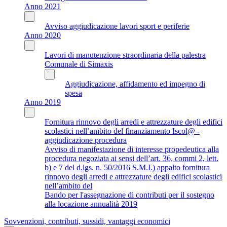
Anno 2021
Avviso aggiudicazione lavori sport e periferie
Anno 2020
Lavori di manutenzione straordinaria della palestra
Comunale di Simaxis
Aggiudicazione, affidamento ed impegno di
spesa
Anno 2019
Fornitura rinnovo degli arredi e attrezzature degli edifici
scolastici nell’ambito del finanziamento Iscol@ -
aggiudicazione procedura
Avviso di manifestazione di interesse propedeutica alla
procedura negoziata ai sensi dell’art. 36, commi 2, lett.
b) e 7 del d.lgs. n. 50/2016 S.M.I.) appalto fornitura
rinnovo degli arredi e attrezzature degli edifici scolastici
nell’ambito del
Bando per l'assegnazione di contributi per il sostegno
alla locazione annualità 2019
Sovvenzioni, contributi, sussidi, vantaggi economici