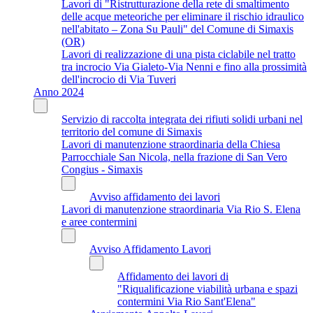
Lavori di "Ristrutturazione della rete di smaltimento
delle acque meteoriche per eliminare il rischio idraulico
nell'abitato – Zona Su Pauli" del Comune di Simaxis
(OR)
Lavori di realizzazione di una pista ciclabile nel tratto
tra incrocio Via Gialeto-Via Nenni e fino alla prossimità
dell'incrocio di Via Tuveri
Anno 2024
Servizio di raccolta integrata dei rifiuti solidi urbani nel
territorio del comune di Simaxis
Lavori di manutenzione straordinaria della Chiesa
Parrocchiale San Nicola, nella frazione di San Vero
Congius - Simaxis
Avviso affidamento dei lavori
Lavori di manutenzione straordinaria Via Rio S. Elena
e aree contermini
Avviso Affidamento Lavori
Affidamento dei lavori di
"Riqualificazione viabilità urbana e spazi
contermini Via Rio Sant'Elena"