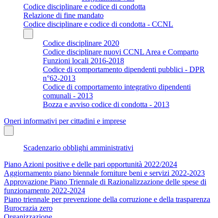
Codice disciplinare e codice di condotta
Relazione di fine mandato
Codice disciplinare e codice di condotta - CCNL
Codice disciplinare 2020
Codice disciplinare nuovi CCNL Area e Comparto
Funzioni locali 2016-2018
Codice di comportamento dipendenti pubblici - DPR
n°62-2013
Codice di comportamento integrativo dipendenti
comunali - 2013
Bozza e avviso codice di condotta - 2013
Oneri informativi per cittadini e imprese
Scadenzario obblighi amministrativi
Piano Azioni positive e delle pari opportunità 2022/2024
Aggiornamento piano biennale forniture beni e servizi 2022-2023
Approvazione Piano Triennale di Razionalizzazione delle spese di
funzionamento 2022-2024
Piano triennale per prevenzione della corruzione e della trasparenza
Burocrazia zero
Organizzazione