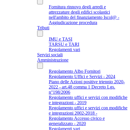
Fornitura rinnovo degli arredi e
attrezzature degli edifici scolastici
nell'ambito del finanziamento Iscol@ -
Aggiudicazione procedura
Tributi
IMU e TASI
TARSU e TARI
Regolamenti vari
Servizi sociali
Amministrazione
Regolamento Albo Fornitori
Regolamento Uffici e Servizi - 2024
Piano delle Azioni positive triennio 2020-
2022 - art.48 comma 1 Decreto Lgs.
n°198/2006
Regolamento uffici e servizi con modifiche
e integrazioni - 2019
Regolamento uffici e servizi con modifiche
e integrazioni 2002-2018 -
Regolamento Accesso civico e
generalizzato - 2020
Regolamenti vari