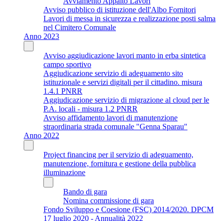
Avviamento Appalto Lavori
Avviso pubblico di istituzione dell'Albo Fornitori
Lavori di messa in sicurezza e realizzazione posti salma
nel Cimitero Comunale
Anno 2023
Avviso aggiudicazione lavori manto in erba sintetica
campo sportivo
Aggiudicazione servizio di adeguamento sito
istituzionale e servizi digitali per il cittadino. misura
1.4.1 PNRR
Aggiudicazione servizio di migrazione al cloud per le
P.A. locali - misura 1.2 PNRR
Avviso affidamento lavori di manutenzione
straordinaria strada comunale "Genna Sparau"
Anno 2022
Project financing per il servizio di adeguamento,
manutenzione, fornitura e gestione della pubblica
illuminazione
Bando di gara
Nomina commissione di gara
Fondo Sviluppo e Coesione (FSC) 2014/2020. DPCM
17 luglio 2020 - Annualità 2022