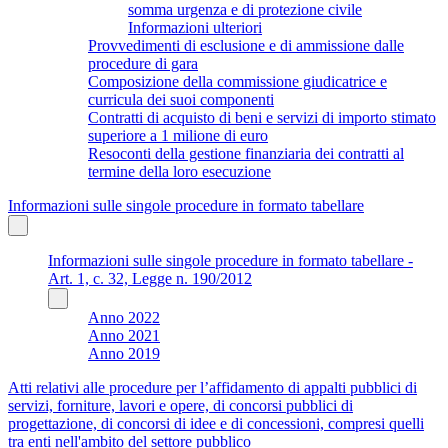
somma urgenza e di protezione civile
Informazioni ulteriori
Provvedimenti di esclusione e di ammissione dalle
procedure di gara
Composizione della commissione giudicatrice e
curricula dei suoi componenti
Contratti di acquisto di beni e servizi di importo stimato
superiore a 1 milione di euro
Resoconti della gestione finanziaria dei contratti al
termine della loro esecuzione
Informazioni sulle singole procedure in formato tabellare
Informazioni sulle singole procedure in formato tabellare -
Art. 1, c. 32, Legge n. 190/2012
Anno 2022
Anno 2021
Anno 2019
Atti relativi alle procedure per l’affidamento di appalti pubblici di
servizi, forniture, lavori e opere, di concorsi pubblici di
progettazione, di concorsi di idee e di concessioni, compresi quelli
tra enti nell'ambito del settore pubblico