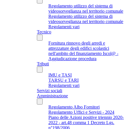
Regolamento utilizzo del sistema di
videosorveglianza nel territorio comunale
Regolamento utilizzo del sistema di
videosorveglianza nel territorio comunale
Regolamenti vari
Tecnico
Fornitura rinnovo degli arredi e
attrezzature degli edifici scolastici
nell'ambito del finanziamento Iscol@ -
Aggiudicazione procedura
Tributi
IMU e TASI
TARSU e TARI
Regolamenti vari
Servizi sociali
Amministrazione
Regolamento Albo Fornitori
Regolamento Uffici e Servizi - 2024
Piano delle Azioni positive triennio 2020-
2022 - art.48 comma 1 Decreto Lgs.
n°198/2006