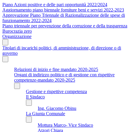
Piano Azioni positive e delle pari opportunità 2022/2024
Aggiornamento piano biennale forniture beni e servizi 2022-2023
Approvazione Piano Triennale di Razionalizzazione delle spese di
funzionamento 2022-2024
Piano triennale per prevenzione della corruzione e della trasparenza
Burocrazia zero
Organizzazione
Titolari di incarichi politici, di amministrazione, di direzione o di
governo
Relazioni di inizio e fine mandato 2020-2025
Organi di indirizzo politico e di gestione con rispettive
competenze-mandato 2020-2025
Gestione e rispettive competenza
Il Sindaco
Ing. Giacomo Obinu
La Giunta Comunale
Mottura Marco- Vice Sindaco
Atzori Chiara