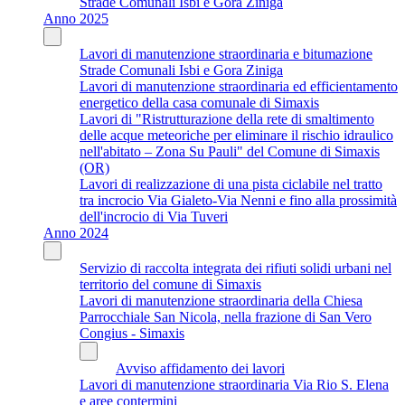
Strade Comunali Isbi e Gora Ziniga
Anno 2025
Lavori di manutenzione straordinaria e bitumazione
Strade Comunali Isbi e Gora Ziniga
Lavori di manutenzione straordinaria ed efficientamento
energetico della casa comunale di Simaxis
Lavori di "Ristrutturazione della rete di smaltimento
delle acque meteoriche per eliminare il rischio idraulico
nell'abitato – Zona Su Pauli" del Comune di Simaxis
(OR)
Lavori di realizzazione di una pista ciclabile nel tratto
tra incrocio Via Gialeto-Via Nenni e fino alla prossimità
dell'incrocio di Via Tuveri
Anno 2024
Servizio di raccolta integrata dei rifiuti solidi urbani nel
territorio del comune di Simaxis
Lavori di manutenzione straordinaria della Chiesa
Parrocchiale San Nicola, nella frazione di San Vero
Congius - Simaxis
Avviso affidamento dei lavori
Lavori di manutenzione straordinaria Via Rio S. Elena
e aree contermini