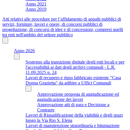
Anno 2021
Anno 2019
Atti relativi alle procedure per l’affidamento di appalti pubblici di
servizi, forniture, lavori e opere, di concorsi pubblici di
progettazione, di concorsi di idee e di concessioni, compresi quelli
tra enti nell'ambito del settore pubblico
Anno 2026
Sostegno alla transizione digitale degli enti locali e per
l'accessibilità ai dati degli archivi comunali - L.R.
11.09.2025 n. 24
Lavori di recupero e riuso fabbricato esistente "Casa
Donna Grazietta" da adibire a Uffici Comunali
Approvazione proposta di aggiudicazione ed
aggiudicazione dei lavori
Approvazione atti di gara e Decisione a
Contrarre
Lavori di Riqualificazione della viabilità e degli spazi
lungo la Via Rio S. Elena
Lavori di manutenzione straordinaria e bitumazione