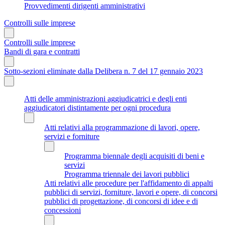
Provvedimenti dirigenti amministrativi
Controlli sulle imprese
Controlli sulle imprese
Bandi di gara e contratti
Sotto-sezioni eliminate dalla Delibera n. 7 del 17 gennaio 2023
Atti delle amministrazioni aggiudicatrici e degli enti
aggiudicatori distintamente per ogni procedura
Atti relativi alla programmazione di lavori, opere,
servizi e forniture
Programma biennale degli acquisiti di beni e
servizi
Programma triennale dei lavori pubblici
Atti relativi alle procedure per l'affidamento di appalti
pubblici di servizi, forniture, lavori e opere, di concorsi
pubblici di progettazione, di concorsi di idee e di
concessioni