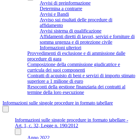
Avvisi di preinformazione
Determina a contrarre
Avvisi e Bandi
Avviso sui risultati delle procedure di
affidamento
Avvisi sistema di qualificazione
Affidamenti diretti di lavori, servizi e forniture di
somma urgenza e di protezione civile
Informazioni ulteriori
Provvedimenti di esclusione e di ammissione dalle
procedure di gara
Composizione della commissione giudicatrice e
curricula dei suoi componenti
Contratti di acquisto di beni e servizi di importo stimato
superiore a 1 milione di euro
Resoconti della gestione finanziaria dei contratti al
termine della loro esecuzione
Informazioni sulle singole procedure in formato tabellare
Informazioni sulle singole procedure in formato tabellare -
Art. 1, c. 32, Legge n. 190/2012
Anno 2022