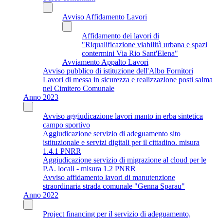
Avviso Affidamento Lavori
Affidamento dei lavori di
"Riqualificazione viabilità urbana e spazi
contermini Via Rio Sant'Elena"
Avviamento Appalto Lavori
Avviso pubblico di istituzione dell'Albo Fornitori
Lavori di messa in sicurezza e realizzazione posti salma
nel Cimitero Comunale
Anno 2023
Avviso aggiudicazione lavori manto in erba sintetica
campo sportivo
Aggiudicazione servizio di adeguamento sito
istituzionale e servizi digitali per il cittadino. misura
1.4.1 PNRR
Aggiudicazione servizio di migrazione al cloud per le
P.A. locali - misura 1.2 PNRR
Avviso affidamento lavori di manutenzione
straordinaria strada comunale "Genna Sparau"
Anno 2022
Project financing per il servizio di adeguamento,