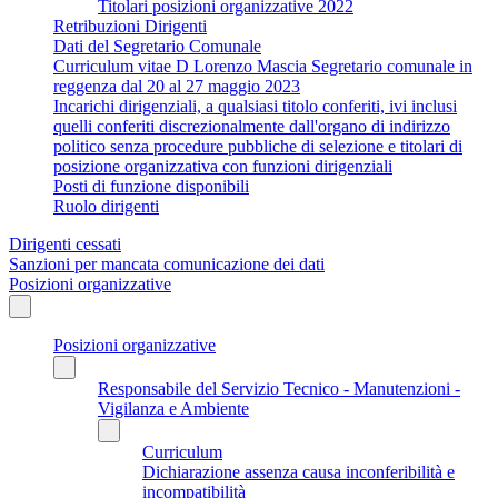
Titolari posizioni organizzative 2022
Retribuzioni Dirigenti
Dati del Segretario Comunale
Curriculum vitae D Lorenzo Mascia Segretario comunale in
reggenza dal 20 al 27 maggio 2023
Incarichi dirigenziali, a qualsiasi titolo conferiti, ivi inclusi
quelli conferiti discrezionalmente dall'organo di indirizzo
politico senza procedure pubbliche di selezione e titolari di
posizione organizzativa con funzioni dirigenziali
Posti di funzione disponibili
Ruolo dirigenti
Dirigenti cessati
Sanzioni per mancata comunicazione dei dati
Posizioni organizzative
Posizioni organizzative
Responsabile del Servizio Tecnico - Manutenzioni -
Vigilanza e Ambiente
Curriculum
Dichiarazione assenza causa inconferibilità e
incompatibilità