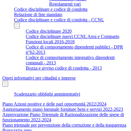
Regolamenti vari
Codice disciplinare e codice di condotta
Relazione di fine mandato
Codice disciplinare e codice di condotta - CCNL
Codice disciplinare 2020
Codice disciplinare nuovi CCNL Area e Comparto
Funzioni locali 2016-2018
Codice di comportamento dipendenti pubblici - DPR
n°62-2013
Codice di comportamento integrativo dipendenti
comunali - 2013
Bozza e avviso codice di condotta - 2013
Oneri informativi per cittadini e imprese
Scadenzario obblighi amministrativi
Piano Azioni positive e delle pari opportunità 2022/2024
Aggiornamento piano biennale forniture beni e servizi 2022-2023
Approvazione Piano Triennale di Razionalizzazione delle spese di
funzionamento 2022-2024
Piano triennale per prevenzione della corruzione e della trasparenza
Burocrazia zero