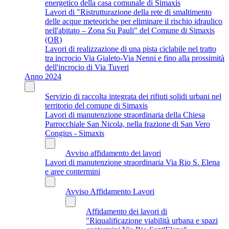
energetico della casa comunale di Simaxis
Lavori di "Ristrutturazione della rete di smaltimento
delle acque meteoriche per eliminare il rischio idraulico
nell'abitato – Zona Su Pauli" del Comune di Simaxis
(OR)
Lavori di realizzazione di una pista ciclabile nel tratto
tra incrocio Via Gialeto-Via Nenni e fino alla prossimità
dell'incrocio di Via Tuveri
Anno 2024
Servizio di raccolta integrata dei rifiuti solidi urbani nel
territorio del comune di Simaxis
Lavori di manutenzione straordinaria della Chiesa
Parrocchiale San Nicola, nella frazione di San Vero
Congius - Simaxis
Avviso affidamento dei lavori
Lavori di manutenzione straordinaria Via Rio S. Elena
e aree contermini
Avviso Affidamento Lavori
Affidamento dei lavori di
"Riqualificazione viabilità urbana e spazi