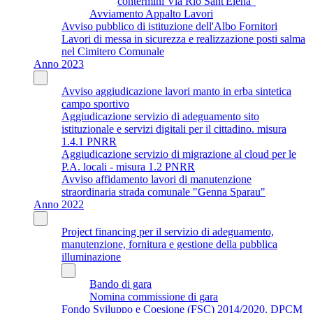
contermini Via Rio Sant'Elena"
Avviamento Appalto Lavori
Avviso pubblico di istituzione dell'Albo Fornitori
Lavori di messa in sicurezza e realizzazione posti salma
nel Cimitero Comunale
Anno 2023
Avviso aggiudicazione lavori manto in erba sintetica
campo sportivo
Aggiudicazione servizio di adeguamento sito
istituzionale e servizi digitali per il cittadino. misura
1.4.1 PNRR
Aggiudicazione servizio di migrazione al cloud per le
P.A. locali - misura 1.2 PNRR
Avviso affidamento lavori di manutenzione
straordinaria strada comunale "Genna Sparau"
Anno 2022
Project financing per il servizio di adeguamento,
manutenzione, fornitura e gestione della pubblica
illuminazione
Bando di gara
Nomina commissione di gara
Fondo Sviluppo e Coesione (FSC) 2014/2020. DPCM