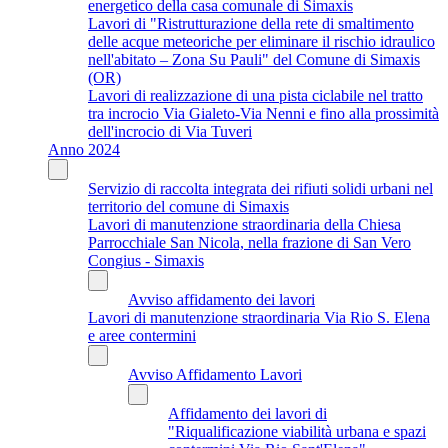
energetico della casa comunale di Simaxis
Lavori di "Ristrutturazione della rete di smaltimento
delle acque meteoriche per eliminare il rischio idraulico
nell'abitato – Zona Su Pauli" del Comune di Simaxis
(OR)
Lavori di realizzazione di una pista ciclabile nel tratto
tra incrocio Via Gialeto-Via Nenni e fino alla prossimità
dell'incrocio di Via Tuveri
Anno 2024
Servizio di raccolta integrata dei rifiuti solidi urbani nel
territorio del comune di Simaxis
Lavori di manutenzione straordinaria della Chiesa
Parrocchiale San Nicola, nella frazione di San Vero
Congius - Simaxis
Avviso affidamento dei lavori
Lavori di manutenzione straordinaria Via Rio S. Elena
e aree contermini
Avviso Affidamento Lavori
Affidamento dei lavori di
"Riqualificazione viabilità urbana e spazi