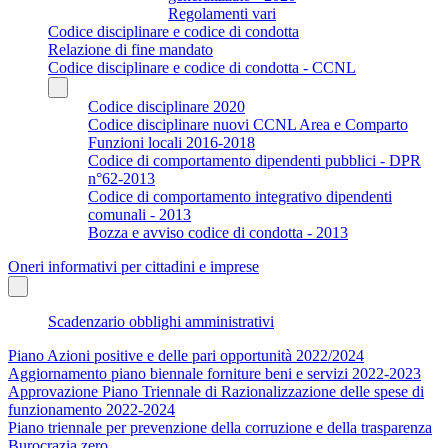
Regolamenti vari
Codice disciplinare e codice di condotta
Relazione di fine mandato
Codice disciplinare e codice di condotta - CCNL
Codice disciplinare 2020
Codice disciplinare nuovi CCNL Area e Comparto
Funzioni locali 2016-2018
Codice di comportamento dipendenti pubblici - DPR
n°62-2013
Codice di comportamento integrativo dipendenti
comunali - 2013
Bozza e avviso codice di condotta - 2013
Oneri informativi per cittadini e imprese
Scadenzario obblighi amministrativi
Piano Azioni positive e delle pari opportunità 2022/2024
Aggiornamento piano biennale forniture beni e servizi 2022-2023
Approvazione Piano Triennale di Razionalizzazione delle spese di
funzionamento 2022-2024
Piano triennale per prevenzione della corruzione e della trasparenza
Burocrazia zero