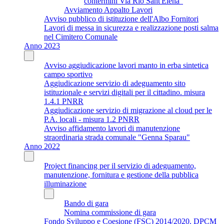
contermini Via Rio Sant'Elena"
Avviamento Appalto Lavori
Avviso pubblico di istituzione dell'Albo Fornitori
Lavori di messa in sicurezza e realizzazione posti salma
nel Cimitero Comunale
Anno 2023
Avviso aggiudicazione lavori manto in erba sintetica
campo sportivo
Aggiudicazione servizio di adeguamento sito
istituzionale e servizi digitali per il cittadino. misura
1.4.1 PNRR
Aggiudicazione servizio di migrazione al cloud per le
P.A. locali - misura 1.2 PNRR
Avviso affidamento lavori di manutenzione
straordinaria strada comunale "Genna Sparau"
Anno 2022
Project financing per il servizio di adeguamento,
manutenzione, fornitura e gestione della pubblica
illuminazione
Bando di gara
Nomina commissione di gara
Fondo Sviluppo e Coesione (FSC) 2014/2020. DPCM