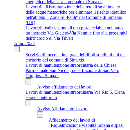
energetico della casa comunale di Simaxis
Lavori di "Ristrutturazione della rete di smaltimento
delle acque meteoriche per eliminare il rischio idraulico
nell'abitato – Zona Su Pauli" del Comune di Simaxis
(OR)
Lavori di realizzazione di una pista ciclabile nel tratto
tra incrocio Via Gialeto-Via Nenni e fino alla prossimità
dell'incrocio di Via Tuveri
Anno 2024
Servizio di raccolta integrata dei rifiuti solidi urbani nel
territorio del comune di Simaxis
Lavori di manutenzione straordinaria della Chiesa
Parrocchiale San Nicola, nella frazione di San Vero
Congius - Simaxis
Avviso affidamento dei lavori
Lavori di manutenzione straordinaria Via Rio S. Elena
e aree contermini
Avviso Affidamento Lavori
Affidamento dei lavori di
"Riqualificazione viabilità urbana e spazi