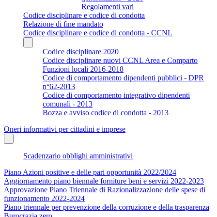
Regolamenti vari
Codice disciplinare e codice di condotta
Relazione di fine mandato
Codice disciplinare e codice di condotta - CCNL
Codice disciplinare 2020
Codice disciplinare nuovi CCNL Area e Comparto
Funzioni locali 2016-2018
Codice di comportamento dipendenti pubblici - DPR
n°62-2013
Codice di comportamento integrativo dipendenti
comunali - 2013
Bozza e avviso codice di condotta - 2013
Oneri informativi per cittadini e imprese
Scadenzario obblighi amministrativi
Piano Azioni positive e delle pari opportunità 2022/2024
Aggiornamento piano biennale forniture beni e servizi 2022-2023
Approvazione Piano Triennale di Razionalizzazione delle spese di
funzionamento 2022-2024
Piano triennale per prevenzione della corruzione e della trasparenza
Burocrazia zero