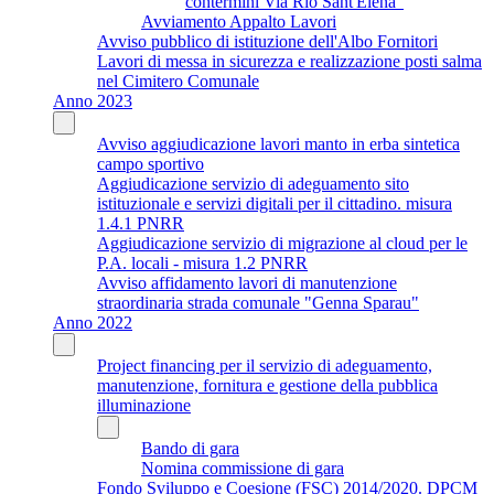
contermini Via Rio Sant'Elena"
Avviamento Appalto Lavori
Avviso pubblico di istituzione dell'Albo Fornitori
Lavori di messa in sicurezza e realizzazione posti salma
nel Cimitero Comunale
Anno 2023
Avviso aggiudicazione lavori manto in erba sintetica
campo sportivo
Aggiudicazione servizio di adeguamento sito
istituzionale e servizi digitali per il cittadino. misura
1.4.1 PNRR
Aggiudicazione servizio di migrazione al cloud per le
P.A. locali - misura 1.2 PNRR
Avviso affidamento lavori di manutenzione
straordinaria strada comunale "Genna Sparau"
Anno 2022
Project financing per il servizio di adeguamento,
manutenzione, fornitura e gestione della pubblica
illuminazione
Bando di gara
Nomina commissione di gara
Fondo Sviluppo e Coesione (FSC) 2014/2020. DPCM