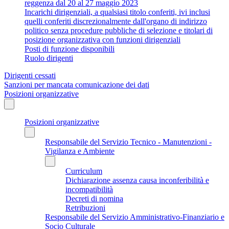
reggenza dal 20 al 27 maggio 2023
Incarichi dirigenziali, a qualsiasi titolo conferiti, ivi inclusi
quelli conferiti discrezionalmente dall'organo di indirizzo
politico senza procedure pubbliche di selezione e titolari di
posizione organizzativa con funzioni dirigenziali
Posti di funzione disponibili
Ruolo dirigenti
Dirigenti cessati
Sanzioni per mancata comunicazione dei dati
Posizioni organizzative
Posizioni organizzative
Responsabile del Servizio Tecnico - Manutenzioni -
Vigilanza e Ambiente
Curriculum
Dichiarazione assenza causa inconferibilità e
incompatibilità
Decreti di nomina
Retribuzioni
Responsabile del Servizio Amministrativo-Finanziario e
Socio Culturale