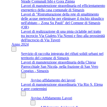
Strade Comunali Isbi e Gora Ziniga
Lavori di manutenzione straordinaria ed efficientamento
energetico della casa comunale di Simaxis
Lavori di "Ristrutturazione della rete di smaltimento
delle acque meteoriche per eliminare il rischio idraulico
nell'abitato – Zona Su Pauli" del Comune di Simaxis
(OR)
Lavori di realizzazione di una pista ciclabile nel tratto
tra incrocio Via Gialeto-Via Nenni e fino alla prossimità
dell'incrocio di Via Tuveri
Anno 2024
Servizio di raccolta integrata dei rifiuti solidi urbani nel
territorio del comune di Simaxis
Lavori di manutenzione straordinaria della Chiesa
Parrocchiale San Nicola, nella frazione di San Vero
Congius - Simaxis
Avviso affidamento dei lavori
Lavori di manutenzione straordinaria Via Rio S. Elena
e aree contermini
Avviso Affidamento Lavori