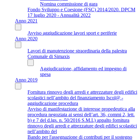
Nomina commissione di gara
Fondo Sviluppo e Coesione (FSC) 2014/2020. DPCM
17 luglio 2020 - Annualità 2022
Anno 2021
Avviso aggiudicazione lavori sport e periferie
Anno 2020
Lavori di manutenzione straordinaria della palestra
Comunale di Simaxis
Aggiudicazione, affidamento ed impegno di
spesa
Anno 2019
Fornitura rinnovo degli arredi e attrezzature degli edifici
scolastici nell’ambito del finanziamento Iscol@ -
aggiudicazione procedura
Avviso di manifestazione di interesse propedeutica alla
procedura negoziata ai sensi dell’art. 36, commi 2, lett.
b) e 7 del d.lgs. n. 50/2016 S.M.I.) appalto fornitura
rinnovo degli arredi e attrezzature degli edifici scolastici
nell’ambito del
Bando per l'assegnazione di contributi per il sostegno