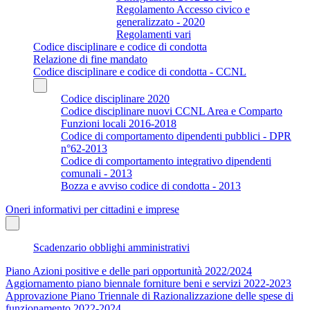
Regolamento Accesso civico e
generalizzato - 2020
Regolamenti vari
Codice disciplinare e codice di condotta
Relazione di fine mandato
Codice disciplinare e codice di condotta - CCNL
Codice disciplinare 2020
Codice disciplinare nuovi CCNL Area e Comparto
Funzioni locali 2016-2018
Codice di comportamento dipendenti pubblici - DPR
n°62-2013
Codice di comportamento integrativo dipendenti
comunali - 2013
Bozza e avviso codice di condotta - 2013
Oneri informativi per cittadini e imprese
Scadenzario obblighi amministrativi
Piano Azioni positive e delle pari opportunità 2022/2024
Aggiornamento piano biennale forniture beni e servizi 2022-2023
Approvazione Piano Triennale di Razionalizzazione delle spese di
funzionamento 2022-2024