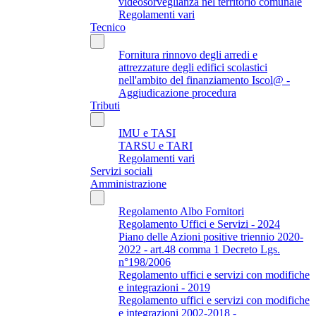
videosorveglianza nel territorio comunale
Regolamenti vari
Tecnico
Fornitura rinnovo degli arredi e
attrezzature degli edifici scolastici
nell'ambito del finanziamento Iscol@ -
Aggiudicazione procedura
Tributi
IMU e TASI
TARSU e TARI
Regolamenti vari
Servizi sociali
Amministrazione
Regolamento Albo Fornitori
Regolamento Uffici e Servizi - 2024
Piano delle Azioni positive triennio 2020-
2022 - art.48 comma 1 Decreto Lgs.
n°198/2006
Regolamento uffici e servizi con modifiche
e integrazioni - 2019
Regolamento uffici e servizi con modifiche
e integrazioni 2002-2018 -