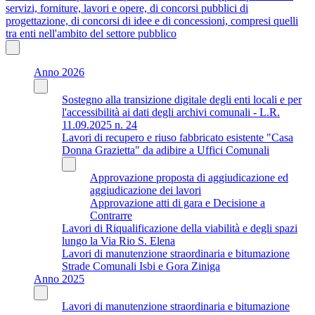
servizi, forniture, lavori e opere, di concorsi pubblici di
progettazione, di concorsi di idee e di concessioni, compresi quelli
tra enti nell'ambito del settore pubblico
Anno 2026
Sostegno alla transizione digitale degli enti locali e per
l'accessibilità ai dati degli archivi comunali - L.R.
11.09.2025 n. 24
Lavori di recupero e riuso fabbricato esistente "Casa
Donna Grazietta" da adibire a Uffici Comunali
Approvazione proposta di aggiudicazione ed
aggiudicazione dei lavori
Approvazione atti di gara e Decisione a
Contrarre
Lavori di Riqualificazione della viabilità e degli spazi
lungo la Via Rio S. Elena
Lavori di manutenzione straordinaria e bitumazione
Strade Comunali Isbi e Gora Ziniga
Anno 2025
Lavori di manutenzione straordinaria e bitumazione