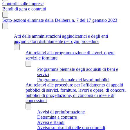
Controlli sulle imprese
Bandi di gara e contratti
Sotto-sezioni eliminate dalla Delibera n. 7 del 17 gennaio 2023
Atti delle amministrazioni aggiudicatrici e degli enti
aggiudicatori distintamente per ogni procedura
Atti relativi alla programmazione di lavori, opere,
servizi e forniture
Programma biennale degli acquisiti di beni e
servizi
Programma triennale dei lavori pubblici
Atti relativi alle procedure per l'affidamento di appalti
pubblici di servizi, forniture, lavori e opere, di concorsi
pubblici di progettazione, di concorsi di idee e di
concessioni
Avvisi di preinformazione
Determina a contrarre
Avvisi e Bandi
Avviso sui risultati delle procedure di