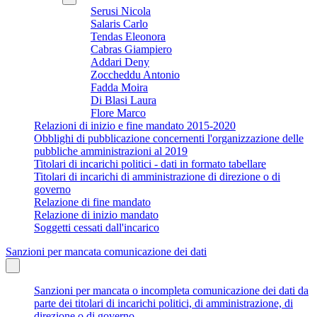
Serusi Nicola
Salaris Carlo
Tendas Eleonora
Cabras Giampiero
Addari Deny
Zoccheddu Antonio
Fadda Moira
Di Blasi Laura
Flore Marco
Relazioni di inizio e fine mandato 2015-2020
Obblighi di pubblicazione concernenti l'organizzazione delle
pubbliche amministrazioni al 2019
Titolari di incarichi politici - dati in formato tabellare
Titolari di incarichi di amministrazione di direzione o di
governo
Relazione di fine mandato
Relazione di inizio mandato
Soggetti cessati dall'incarico
Sanzioni per mancata comunicazione dei dati
Sanzioni per mancata o incompleta comunicazione dei dati da
parte dei titolari di incarichi politici, di amministrazione, di
direzione o di governo