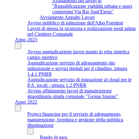
Affidamento dei lavori di
"Riqualificazione viabilità urbana e spazi
contermini Via Rio Sant'Elena"
Avviamento Appalto Lavori
Avviso pubblico di istituzione dell'Albo Fornitori
Lavori di messa in sicurezza e realizzazione posti salma
nel Cimitero Comunale
Anno 2023
Avviso aggiudicazione lavori manto in erba sintetica
campo sportivo
Aggiudicazione servizio di adeguamento sito
istituzionale e servizi digitali per il cittadino. misura
1.4.1 PNRR
Aggiudicazione servizio di migrazione al cloud per le
P.A. locali - misura 1.2 PNRR
Avviso affidamento lavori di manutenzione
straordinaria strada comunale "Genna Sparau"
Anno 2022
Project financing per il servizio di adeguamento,
manutenzione, fornitura e gestione della pubblica
illuminazione
Bando di gara