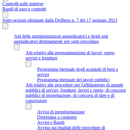
Controlli sulle imprese
Bandi di gara e contratti
Sotto-sezioni eliminate dalla Delibera n. 7 del 17 gennaio 2023
Atti delle amministrazioni aggiudicatrici e degli enti
aggiudicatori distintamente per ogni procedura
Atti relativi alla programmazione di lavori, opere,
servizi e forniture
Programma biennale degli acquisiti di beni e
servizi
Programma triennale dei lavori pubblici
Atti relativi alle procedure per l'affidamento di appalti
pubblici di servizi, forniture, lavori e opere, di concorsi
pubblici di progettazione, di concorsi di idee e di
concessioni
Avvisi di preinformazione
Determina a contrarre
Avvisi e Bandi
Avviso sui risultati delle procedure di