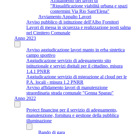
Affidamento dei lavori di
"Riqualificazione viabilità urbana e spazi
contermini Via Rio Sant'Elena"
Avviamento Appalto Lavori
Avviso pubblico di istituzione dell'Albo Fornitori
Lavori di messa in sicurezza e realizzazione posti salma
nel Cimitero Comunale
Anno 2023
Avviso aggiudicazione lavori manto in erba sintetica
campo sportivo
Aggiudicazione servizio di adeguamento sito
istituzionale e servizi digitali per il cittadino. misura
1.4.1 PNRR
Aggiudicazione servizio di migrazione al cloud per le
P.A. locali - misura 1.2 PNRR
Avviso affidamento lavori di manutenzione
straordinaria strada comunale "Genna Sparau"
Anno 2022
Project financing per il servizio di adeguamento,
manutenzione, fornitura e gestione della pubblica
illuminazione
Bando di gara