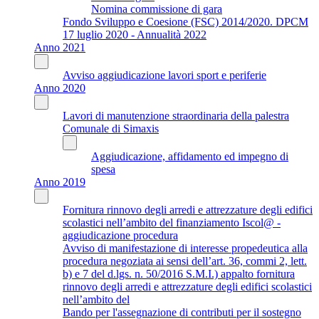
Nomina commissione di gara
Fondo Sviluppo e Coesione (FSC) 2014/2020. DPCM
17 luglio 2020 - Annualità 2022
Anno 2021
Avviso aggiudicazione lavori sport e periferie
Anno 2020
Lavori di manutenzione straordinaria della palestra
Comunale di Simaxis
Aggiudicazione, affidamento ed impegno di
spesa
Anno 2019
Fornitura rinnovo degli arredi e attrezzature degli edifici
scolastici nell’ambito del finanziamento Iscol@ -
aggiudicazione procedura
Avviso di manifestazione di interesse propedeutica alla
procedura negoziata ai sensi dell’art. 36, commi 2, lett.
b) e 7 del d.lgs. n. 50/2016 S.M.I.) appalto fornitura
rinnovo degli arredi e attrezzature degli edifici scolastici
nell’ambito del
Bando per l'assegnazione di contributi per il sostegno