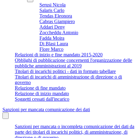
Serusi Nicola
Salaris Carlo
Tendas Eleonora
Cabras Giampiero
Addari Deny
Zoccheddu Antonio
Fadda Moira
Di Blasi Laura
Flore Marco
Relazioni di inizio e fine mandato 2015-2020
Obblighi di pubblicazione concernenti l'organizzazione delle
pubbliche amministrazioni al 2019
Titolari di incarichi politici - dati in formato tabellare
Titolari di incarichi di amministrazione di direzione o di
governo
Relazione di fine mandato
Relazione di inizio mandato
Soggetti cessati dall'incarico
Sanzioni per mancata comunicazione dei dati
Sanzioni per mancata o incompleta comunicazione dei dati da
parte dei titolari di incarichi politici, di amministrazione, di
direzione o di governo