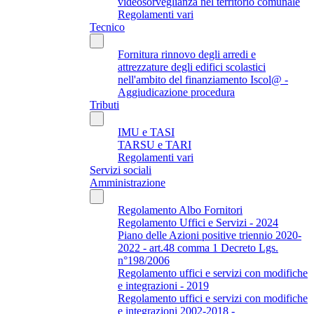
videosorveglianza nel territorio comunale
Regolamenti vari
Tecnico
Fornitura rinnovo degli arredi e
attrezzature degli edifici scolastici
nell'ambito del finanziamento Iscol@ -
Aggiudicazione procedura
Tributi
IMU e TASI
TARSU e TARI
Regolamenti vari
Servizi sociali
Amministrazione
Regolamento Albo Fornitori
Regolamento Uffici e Servizi - 2024
Piano delle Azioni positive triennio 2020-
2022 - art.48 comma 1 Decreto Lgs.
n°198/2006
Regolamento uffici e servizi con modifiche
e integrazioni - 2019
Regolamento uffici e servizi con modifiche
e integrazioni 2002-2018 -