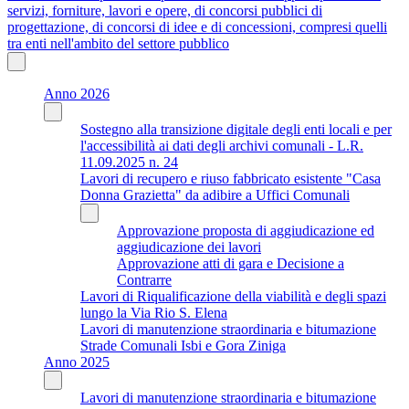
servizi, forniture, lavori e opere, di concorsi pubblici di
progettazione, di concorsi di idee e di concessioni, compresi quelli
tra enti nell'ambito del settore pubblico
Anno 2026
Sostegno alla transizione digitale degli enti locali e per
l'accessibilità ai dati degli archivi comunali - L.R.
11.09.2025 n. 24
Lavori di recupero e riuso fabbricato esistente "Casa
Donna Grazietta" da adibire a Uffici Comunali
Approvazione proposta di aggiudicazione ed
aggiudicazione dei lavori
Approvazione atti di gara e Decisione a
Contrarre
Lavori di Riqualificazione della viabilità e degli spazi
lungo la Via Rio S. Elena
Lavori di manutenzione straordinaria e bitumazione
Strade Comunali Isbi e Gora Ziniga
Anno 2025
Lavori di manutenzione straordinaria e bitumazione