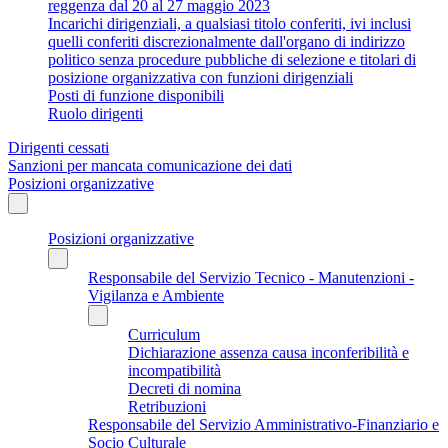
reggenza dal 20 al 27 maggio 2023
Incarichi dirigenziali, a qualsiasi titolo conferiti, ivi inclusi
quelli conferiti discrezionalmente dall'organo di indirizzo
politico senza procedure pubbliche di selezione e titolari di
posizione organizzativa con funzioni dirigenziali
Posti di funzione disponibili
Ruolo dirigenti
Dirigenti cessati
Sanzioni per mancata comunicazione dei dati
Posizioni organizzative
Posizioni organizzative
Responsabile del Servizio Tecnico - Manutenzioni -
Vigilanza e Ambiente
Curriculum
Dichiarazione assenza causa inconferibilità e
incompatibilità
Decreti di nomina
Retribuzioni
Responsabile del Servizio Amministrativo-Finanziario e
Socio Culturale