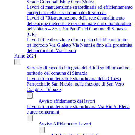
Strade Comunali Isbi e Gora Ziniga
Lavori di manutenzione straordinaria ed efficientamento
energetico della casa comunale di Simaxis
Lavori di "Ristrutturazione della rete di smaltimento
delle acque meteoriche per eliminare il rischio idraulico
nell'abitato – Zona Su Pauli" del Comune di Simaxis
(OR)
Lavori di realizzazione di una pista ciclabile nel tratto
tra incrocio Via Gialeto-Via Nenni e fino alla prossimità
dell'incrocio di Via Tuveri
Anno 2024
Servizio di raccolta integrata dei rifiuti solidi urbani nel
territorio del comune di Simaxis
Lavori di manutenzione straordinaria della Chiesa
Parrocchiale San Nicola, nella frazione di San Vero
Congius - Simaxis
Avviso affidamento dei lavori
Lavori di manutenzione straordinaria Via Rio S. Elena
e aree contermini
Avviso Affidamento Lavori