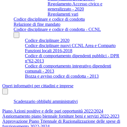
Regolamento Accesso civico e
generalizzato - 2020
Regolamenti vari
Codice disciplinare e codice di condotta
Relazione di fine mandato
Codice disciplinare e codice di condotta - CCNL
Codice disciplinare 2020
Codice disciplinare nuovi CCNL Area e Comparto
Funzioni locali 2016-2018
Codice di comportamento dipendenti pubblici - DPR
n°62-2013
Codice di comportamento integrativo dipendenti
comunali - 2013
Bozza e avviso codice di condotta - 2013
Oneri informativi per cittadini e imprese
Scadenzario obblighi amministrativi
Piano Azioni positive e delle pari opportunità 2022/2024
Aggiornamento piano biennale forniture beni e servizi 2022-2023
Approvazione Piano Triennale di Razionalizzazione delle spese di
funzionamento 2022-2024