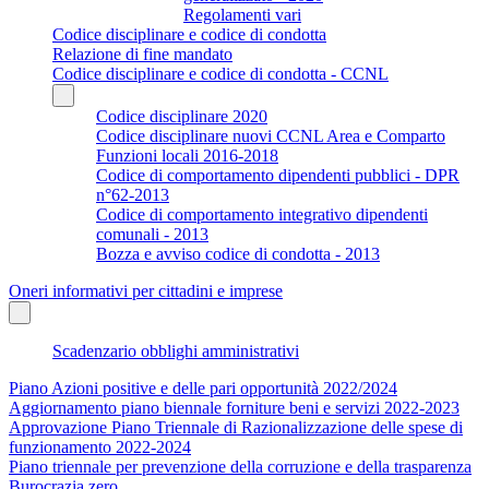
Regolamenti vari
Codice disciplinare e codice di condotta
Relazione di fine mandato
Codice disciplinare e codice di condotta - CCNL
Codice disciplinare 2020
Codice disciplinare nuovi CCNL Area e Comparto
Funzioni locali 2016-2018
Codice di comportamento dipendenti pubblici - DPR
n°62-2013
Codice di comportamento integrativo dipendenti
comunali - 2013
Bozza e avviso codice di condotta - 2013
Oneri informativi per cittadini e imprese
Scadenzario obblighi amministrativi
Piano Azioni positive e delle pari opportunità 2022/2024
Aggiornamento piano biennale forniture beni e servizi 2022-2023
Approvazione Piano Triennale di Razionalizzazione delle spese di
funzionamento 2022-2024
Piano triennale per prevenzione della corruzione e della trasparenza
Burocrazia zero