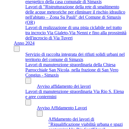
energetico della casa comunale di Simaxis
Lavori di "Ristrutturazione della rete di smaltimento
delle acque meteoriche per eliminare il rischio idraulico
nell'abitato – Zona Su Pauli" del Comune di Simaxis
(OR)
Lavori di realizzazione di una pista ciclabile nel tratto
tra incrocio Via Gialeto-Via Nenni e fino alla prossimità
dell'incrocio di Via Tuveri
Anno 2024
Servizio di raccolta integrata dei rifiuti solidi urbani nel
territorio del comune di Simaxis
Lavori di manutenzione straordinaria della Chiesa
Parrocchiale San Nicola, nella frazione di San Vero
Congius - Simaxis
Avviso affidamento dei lavori
Lavori di manutenzione straordinaria Via Rio S. Elena
e aree contermini
Avviso Affidamento Lavori
Affidamento dei lavori di
"Riqualificazione viabilità urbana e spazi