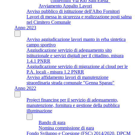
contermini Via Rio Sant'Elena"
Avviamento Appalto Lavori
Avviso pubblico di istituzione dell'Albo Fornitori
Lavori di messa in sicurezza e realizzazione posti salma
nel Cimitero Comunale
Anno 2023
Avviso aggiudicazione lavori manto in erba sintetica
campo sportivo
Aggiudicazione servizio di adeguamento sito
istituzionale e servizi digitali per il cittadino. misura
1.4.1 PNRR
Aggiudicazione servizio di migrazione al cloud per le
P.A. locali - misura 1.2 PNRR
Avviso affidamento lavori di manutenzione
straordinaria strada comunale "Genna Sparau"
Anno 2022
Project financing per il servizio di adeguamento,
manutenzione, fornitura e gestione della pubblica
illuminazione
Bando di gara
Nomina commissione di gara
Fondo Sviluppo e Coesione (FSC) 2014/2020. DPCM