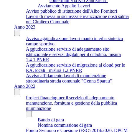
contermini Via Rio Sant'Elena"
Avviamento Appalto Lavori
Avviso pubblico di istituzione dell'Albo Fornitori
Lavori di messa in sicurezza e realizzazione posti salma
nel Cimitero Comunale
Anno 2023
Avviso aggiudicazione lavori manto in erba sintetica
campo sportivo
Aggiudicazione servizio di adeguamento sito
istituzionale e servizi digitali per il cittadino. misura
1.4.1 PNRR
Aggiudicazione servizio di migrazione al cloud per le
P.A. locali - misura 1.2 PNRR
Avviso affidamento lavori di manutenzione
straordinaria strada comunale "Genna Sparau"
Anno 2022
Project financing per il servizio di adeguamento,
manutenzione, fornitura e gestione della pubblica
illuminazione
Bando di gara
Nomina commissione di gara
Fondo Sviluppo e Coesione (FSC) 2014/2020. DPCM