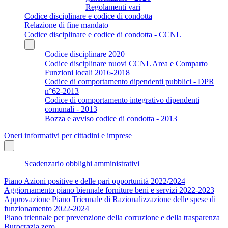
Regolamenti vari
Codice disciplinare e codice di condotta
Relazione di fine mandato
Codice disciplinare e codice di condotta - CCNL
Codice disciplinare 2020
Codice disciplinare nuovi CCNL Area e Comparto
Funzioni locali 2016-2018
Codice di comportamento dipendenti pubblici - DPR
n°62-2013
Codice di comportamento integrativo dipendenti
comunali - 2013
Bozza e avviso codice di condotta - 2013
Oneri informativi per cittadini e imprese
Scadenzario obblighi amministrativi
Piano Azioni positive e delle pari opportunità 2022/2024
Aggiornamento piano biennale forniture beni e servizi 2022-2023
Approvazione Piano Triennale di Razionalizzazione delle spese di
funzionamento 2022-2024
Piano triennale per prevenzione della corruzione e della trasparenza
Burocrazia zero