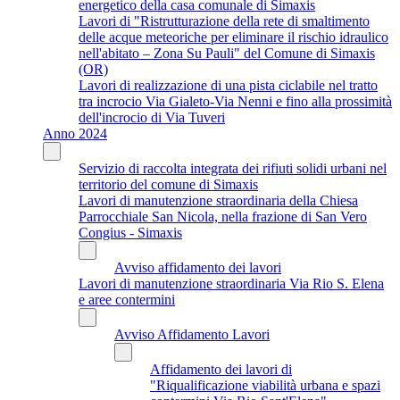
energetico della casa comunale di Simaxis
Lavori di "Ristrutturazione della rete di smaltimento
delle acque meteoriche per eliminare il rischio idraulico
nell'abitato – Zona Su Pauli" del Comune di Simaxis
(OR)
Lavori di realizzazione di una pista ciclabile nel tratto
tra incrocio Via Gialeto-Via Nenni e fino alla prossimità
dell'incrocio di Via Tuveri
Anno 2024
Servizio di raccolta integrata dei rifiuti solidi urbani nel
territorio del comune di Simaxis
Lavori di manutenzione straordinaria della Chiesa
Parrocchiale San Nicola, nella frazione di San Vero
Congius - Simaxis
Avviso affidamento dei lavori
Lavori di manutenzione straordinaria Via Rio S. Elena
e aree contermini
Avviso Affidamento Lavori
Affidamento dei lavori di
"Riqualificazione viabilità urbana e spazi