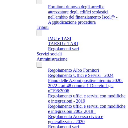
Fornitura rinnovo degli arredi e
attrezzature degli edifici scolastici
nell'ambito del finanziamento Iscol@ -
Aggiudicazione procedura
Tributi
IMU e TASI
TARSU e TARI
Regolamenti vari
Servizi sociali
Amministrazione
Regolamento Albo Fornitori
Regolamento Uffici e Servizi - 2024
Piano delle Azioni positive triennio 2020-
2022 - art.48 comma 1 Decreto Lgs.
n°198/2006
Regolamento uffici e servizi con modifiche
e integrazioni - 2019
Regolamento uffici e servizi con modifiche
e integrazioni 2002-2018 -
Regolamento Accesso civico e
generalizzato - 2020
Regolamenti vari