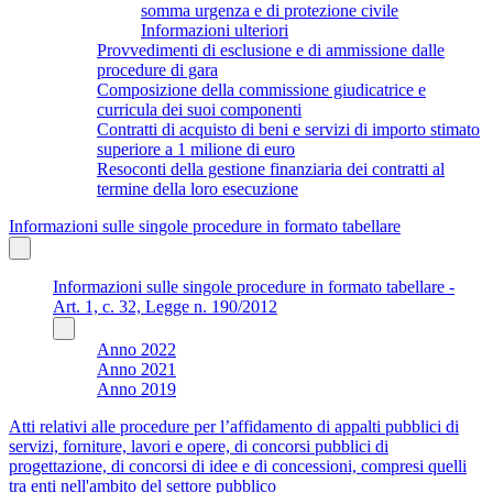
somma urgenza e di protezione civile
Informazioni ulteriori
Provvedimenti di esclusione e di ammissione dalle
procedure di gara
Composizione della commissione giudicatrice e
curricula dei suoi componenti
Contratti di acquisto di beni e servizi di importo stimato
superiore a 1 milione di euro
Resoconti della gestione finanziaria dei contratti al
termine della loro esecuzione
Informazioni sulle singole procedure in formato tabellare
Informazioni sulle singole procedure in formato tabellare -
Art. 1, c. 32, Legge n. 190/2012
Anno 2022
Anno 2021
Anno 2019
Atti relativi alle procedure per l’affidamento di appalti pubblici di
servizi, forniture, lavori e opere, di concorsi pubblici di
progettazione, di concorsi di idee e di concessioni, compresi quelli
tra enti nell'ambito del settore pubblico