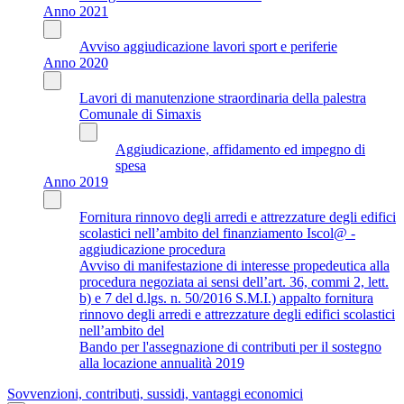
Anno 2021
Avviso aggiudicazione lavori sport e periferie
Anno 2020
Lavori di manutenzione straordinaria della palestra
Comunale di Simaxis
Aggiudicazione, affidamento ed impegno di
spesa
Anno 2019
Fornitura rinnovo degli arredi e attrezzature degli edifici
scolastici nell’ambito del finanziamento Iscol@ -
aggiudicazione procedura
Avviso di manifestazione di interesse propedeutica alla
procedura negoziata ai sensi dell’art. 36, commi 2, lett.
b) e 7 del d.lgs. n. 50/2016 S.M.I.) appalto fornitura
rinnovo degli arredi e attrezzature degli edifici scolastici
nell’ambito del
Bando per l'assegnazione di contributi per il sostegno
alla locazione annualità 2019
Sovvenzioni, contributi, sussidi, vantaggi economici