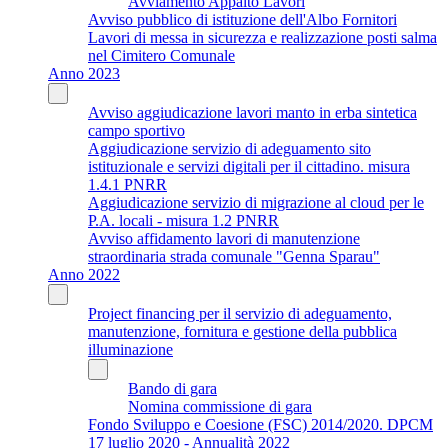
Avviamento Appalto Lavori
Avviso pubblico di istituzione dell'Albo Fornitori
Lavori di messa in sicurezza e realizzazione posti salma
nel Cimitero Comunale
Anno 2023
Avviso aggiudicazione lavori manto in erba sintetica
campo sportivo
Aggiudicazione servizio di adeguamento sito
istituzionale e servizi digitali per il cittadino. misura
1.4.1 PNRR
Aggiudicazione servizio di migrazione al cloud per le
P.A. locali - misura 1.2 PNRR
Avviso affidamento lavori di manutenzione
straordinaria strada comunale "Genna Sparau"
Anno 2022
Project financing per il servizio di adeguamento,
manutenzione, fornitura e gestione della pubblica
illuminazione
Bando di gara
Nomina commissione di gara
Fondo Sviluppo e Coesione (FSC) 2014/2020. DPCM
17 luglio 2020 - Annualità 2022