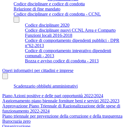
Codice disciplinare e codice di condotta
Relazione di fine mandato
Codice disciplinare e codice di condotta - CCNL
Codice disciplinare 2020
Codice disciplinare nuovi CCNL Area e Comparto
Funzioni locali 2016-2018
Codice di comportamento dipendenti pubblici - DPR
n°62-2013
Codice di comportamento integrativo dipendenti
comunali - 2013
Bozza e avviso codice di condotta - 2013
Oneri informativi per cittadini e imprese
Scadenzario obblighi amministrativi
Piano Azioni positive e delle pari opportunità 2022/2024
Aggiornamento piano biennale forniture beni e servizi 2022-2023
Approvazione Piano Triennale di Razionalizzazione delle spese di
funzionamento 2022-2024
Piano triennale per prevenzione della corruzione e della trasparenza
Burocrazia zero
Organizzazione