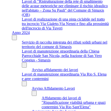
Lavori di "Ristrutturazione della rete di smaltimento
delle acque meteoriche per eliminare il rischio idraulico
nell'abitato – Zona Su Pauli" del Comune di Simaxis
(OR)
Lavori di realizzazione di una pista ciclabile nel tratto
tra incrocio Via Gialeto-Via Nenni e fino alla prossimità
dell'incrocio di Via Tuveri
Anno 2024
Servizio di raccolta integrata dei rifiuti solidi urbani nel
territorio del comune di Simaxis
Lavori di manutenzione straordinaria della Chiesa
Parrocchiale San Nicola, nella frazione di San Vero
Congius - Simaxis
Avviso affidamento dei lavori
Lavori di manutenzione straordinaria Via Rio S. Elena
e aree contermini
Avviso Affidamento Lavori
Affidamento dei lavori di
"Riqualificazione viabilità urbana e spazi
contermini Via Rio Sant'Elena"