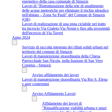
energetico della casa comunale di Simaxis
Lavori di "Ristrutturazione della rete di smaltimento
delle acque meteoriche per eliminare il rischio idraulico
nell'abitato – Zona Su Pauli" del Comune di Simaxis
(OR)
Lavori di realizzazione di una pista ciclabile nel tratto
tra incrocio Via Gialeto-Via Nenni e fino alla prossimità
dell'incrocio di Via Tuveri
Anno 2024
Servizio di raccolta integrata dei rifiuti solidi urbani nel
territorio del comune di Simaxis
Lavori di manutenzione straordinaria della Chiesa
Parrocchiale San Nicola, nella frazione di San Vero
Congius - Simaxis
Avviso affidamento dei lavori
Lavori di manutenzione straordinaria Via Rio S. Elena
e aree contermini
Avviso Affidamento Lavori
Affidamento dei lavori di
"Riqualificazione viabilità urbana e spazi