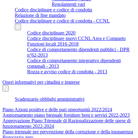
Regolamenti vari
Codice disciplinare e codice di condotta
Relazione di fine mandato
Codice disciplinare e codice di condotta - CCNL
Codice disciplinare 2020
Codice disciplinare nuovi CCNL Area e Comparto
Funzioni locali 2016-2018
Codice di comportamento dipendenti pubblici - DPR
n°62-2013
Codice di comportamento integrativo dipendenti
comunali - 2013
Bozza e avviso codice di condotta - 2013
Oneri informativi per cittadini e imprese
Scadenzario obblighi amministrativi
Piano Azioni positive e delle pari opportunità 2022/2024
Aggiornamento piano biennale forniture beni e servizi 2022-2023
Approvazione Piano Triennale di Razionalizzazione delle spese di
funzionamento 2022-2024
Piano triennale per prevenzione della corruzione e della trasparenza
Burocrazia zero