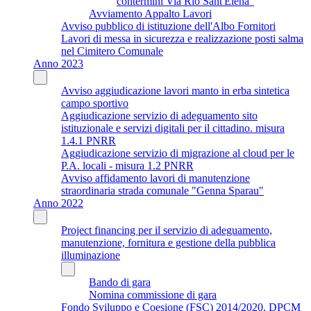
contermini Via Rio Sant'Elena"
Avviamento Appalto Lavori
Avviso pubblico di istituzione dell'Albo Fornitori
Lavori di messa in sicurezza e realizzazione posti salma
nel Cimitero Comunale
Anno 2023
Avviso aggiudicazione lavori manto in erba sintetica
campo sportivo
Aggiudicazione servizio di adeguamento sito
istituzionale e servizi digitali per il cittadino. misura
1.4.1 PNRR
Aggiudicazione servizio di migrazione al cloud per le
P.A. locali - misura 1.2 PNRR
Avviso affidamento lavori di manutenzione
straordinaria strada comunale "Genna Sparau"
Anno 2022
Project financing per il servizio di adeguamento,
manutenzione, fornitura e gestione della pubblica
illuminazione
Bando di gara
Nomina commissione di gara
Fondo Sviluppo e Coesione (FSC) 2014/2020. DPCM