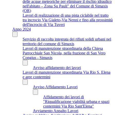
delle acque meteoriche per eliminare il rischio idraulico
nell'abitato – Zona Su Pauli" del Comune di Simaxis
(OR)
Lavori di realizzazione di una pista ciclabile nel tratto
tra incrocio Via Gialeto-Via Nenni e fino alla prossimità
dell'incrocio di Via Tuveri
Anno 2024
Servizio di raccolta integrata dei rifiuti solidi urbani nel
territorio del comune di Simaxis
Lavori di manutenzione straordinaria della Chiesa
Parrocchiale San Nicola, nella frazione di San Vero
Congius - Simaxis
Avviso affidamento dei lavori
Lavori di manutenzione straordinaria Via Rio S. Elena
e aree contermini
Avviso Affidamento Lavori
Affidamento dei lavori di
"Riqualificazione viabilità urbana e spazi
contermini Via Rio Sant'Elena"
Avviamento Appalto Lavori