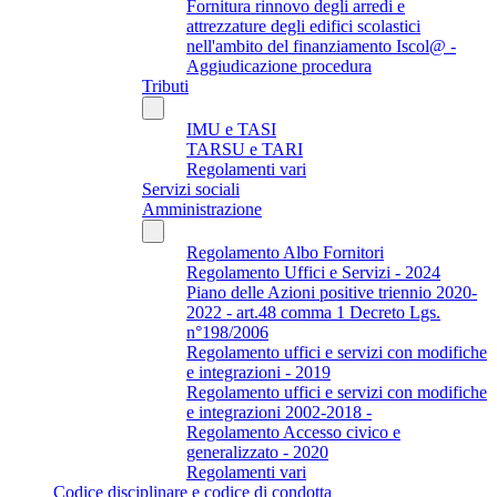
Fornitura rinnovo degli arredi e
attrezzature degli edifici scolastici
nell'ambito del finanziamento Iscol@ -
Aggiudicazione procedura
Tributi
IMU e TASI
TARSU e TARI
Regolamenti vari
Servizi sociali
Amministrazione
Regolamento Albo Fornitori
Regolamento Uffici e Servizi - 2024
Piano delle Azioni positive triennio 2020-
2022 - art.48 comma 1 Decreto Lgs.
n°198/2006
Regolamento uffici e servizi con modifiche
e integrazioni - 2019
Regolamento uffici e servizi con modifiche
e integrazioni 2002-2018 -
Regolamento Accesso civico e
generalizzato - 2020
Regolamenti vari
Codice disciplinare e codice di condotta