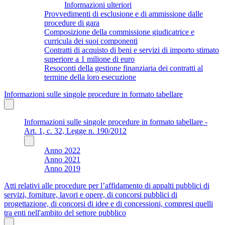
Informazioni ulteriori
Provvedimenti di esclusione e di ammissione dalle
procedure di gara
Composizione della commissione giudicatrice e
curricula dei suoi componenti
Contratti di acquisto di beni e servizi di importo stimato
superiore a 1 milione di euro
Resoconti della gestione finanziaria dei contratti al
termine della loro esecuzione
Informazioni sulle singole procedure in formato tabellare
Informazioni sulle singole procedure in formato tabellare -
Art. 1, c. 32, Legge n. 190/2012
Anno 2022
Anno 2021
Anno 2019
Atti relativi alle procedure per l’affidamento di appalti pubblici di
servizi, forniture, lavori e opere, di concorsi pubblici di
progettazione, di concorsi di idee e di concessioni, compresi quelli
tra enti nell'ambito del settore pubblico