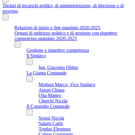
Titolari di incarichi politici, di amministrazione, di direzione o di
governo
Relazioni di inizio e fine mandato 2020-2025
Organi di indirizzo politico e di gestione con rispettive
competenze-mandato 2020-2025
Gestione e rispettive competenza
Il Sindaco
Ing. Giacomo Obinu
La Giunta Comunale
Mottura Marco- Vice Sindaco
Atzori Chiara
Olia Matteo
Cherchi Nicola
Il Consiglio Comunale
Serusi Nicola
Salaris Carlo
Tendas Eleonora
Cabras Giampiero