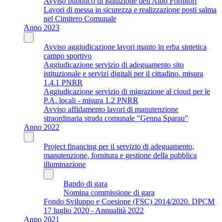
Avviso pubblico di istituzione dell'Albo Fornitori
Lavori di messa in sicurezza e realizzazione posti salma
nel Cimitero Comunale
Anno 2023
Avviso aggiudicazione lavori manto in erba sintetica
campo sportivo
Aggiudicazione servizio di adeguamento sito
istituzionale e servizi digitali per il cittadino. misura
1.4.1 PNRR
Aggiudicazione servizio di migrazione al cloud per le
P.A. locali - misura 1.2 PNRR
Avviso affidamento lavori di manutenzione
straordinaria strada comunale "Genna Sparau"
Anno 2022
Project financing per il servizio di adeguamento,
manutenzione, fornitura e gestione della pubblica
illuminazione
Bando di gara
Nomina commissione di gara
Fondo Sviluppo e Coesione (FSC) 2014/2020. DPCM
17 luglio 2020 - Annualità 2022
Anno 2021