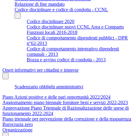
Relazione di fine mandato
Codice disciplinare e codice di condotta - CCNL
Codice disciplinare 2020
Codice disciplinare nuovi CCNL Area e Comparto
Funzioni locali 2016-2018
Codice di comportamento dipendenti pubblici - DPR
n°62-2013
Codice di comportamento integrativo dipendenti
comunali - 2013
Bozza e avviso codice di condotta - 2013
Oneri informativi per cittadini e imprese
Scadenzario obblighi amministrativi
Piano Azioni positive e delle pari opportunità 2022/2024
Aggiornamento piano biennale forniture beni e servizi 2022-2023
Approvazione Piano Triennale di Razionalizzazione delle spese di
funzionamento 2022-2024
Piano triennale per prevenzione della corruzione e della trasparenza
Burocrazia zero
Organizzazione