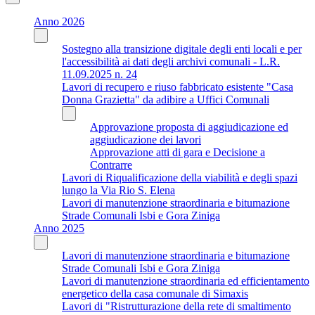
Anno 2026
Sostegno alla transizione digitale degli enti locali e per
l'accessibilità ai dati degli archivi comunali - L.R.
11.09.2025 n. 24
Lavori di recupero e riuso fabbricato esistente "Casa
Donna Grazietta" da adibire a Uffici Comunali
Approvazione proposta di aggiudicazione ed
aggiudicazione dei lavori
Approvazione atti di gara e Decisione a
Contrarre
Lavori di Riqualificazione della viabilità e degli spazi
lungo la Via Rio S. Elena
Lavori di manutenzione straordinaria e bitumazione
Strade Comunali Isbi e Gora Ziniga
Anno 2025
Lavori di manutenzione straordinaria e bitumazione
Strade Comunali Isbi e Gora Ziniga
Lavori di manutenzione straordinaria ed efficientamento
energetico della casa comunale di Simaxis
Lavori di "Ristrutturazione della rete di smaltimento