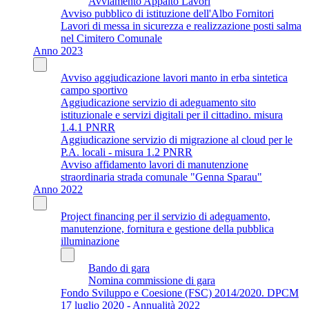
Avviamento Appalto Lavori
Avviso pubblico di istituzione dell'Albo Fornitori
Lavori di messa in sicurezza e realizzazione posti salma
nel Cimitero Comunale
Anno 2023
Avviso aggiudicazione lavori manto in erba sintetica
campo sportivo
Aggiudicazione servizio di adeguamento sito
istituzionale e servizi digitali per il cittadino. misura
1.4.1 PNRR
Aggiudicazione servizio di migrazione al cloud per le
P.A. locali - misura 1.2 PNRR
Avviso affidamento lavori di manutenzione
straordinaria strada comunale "Genna Sparau"
Anno 2022
Project financing per il servizio di adeguamento,
manutenzione, fornitura e gestione della pubblica
illuminazione
Bando di gara
Nomina commissione di gara
Fondo Sviluppo e Coesione (FSC) 2014/2020. DPCM
17 luglio 2020 - Annualità 2022