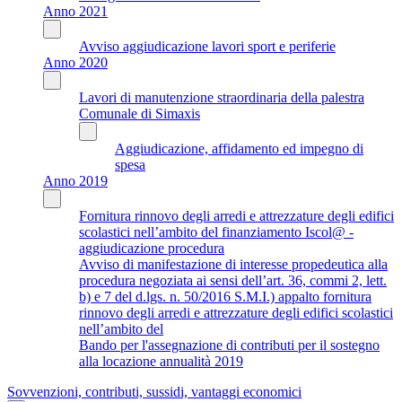
Anno 2021
Avviso aggiudicazione lavori sport e periferie
Anno 2020
Lavori di manutenzione straordinaria della palestra
Comunale di Simaxis
Aggiudicazione, affidamento ed impegno di
spesa
Anno 2019
Fornitura rinnovo degli arredi e attrezzature degli edifici
scolastici nell’ambito del finanziamento Iscol@ -
aggiudicazione procedura
Avviso di manifestazione di interesse propedeutica alla
procedura negoziata ai sensi dell’art. 36, commi 2, lett.
b) e 7 del d.lgs. n. 50/2016 S.M.I.) appalto fornitura
rinnovo degli arredi e attrezzature degli edifici scolastici
nell’ambito del
Bando per l'assegnazione di contributi per il sostegno
alla locazione annualità 2019
Sovvenzioni, contributi, sussidi, vantaggi economici