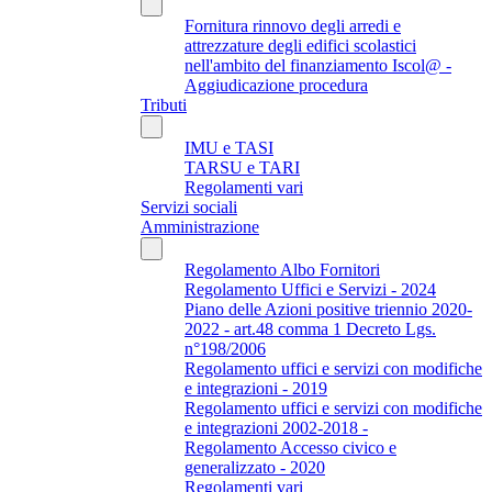
Fornitura rinnovo degli arredi e
attrezzature degli edifici scolastici
nell'ambito del finanziamento Iscol@ -
Aggiudicazione procedura
Tributi
IMU e TASI
TARSU e TARI
Regolamenti vari
Servizi sociali
Amministrazione
Regolamento Albo Fornitori
Regolamento Uffici e Servizi - 2024
Piano delle Azioni positive triennio 2020-
2022 - art.48 comma 1 Decreto Lgs.
n°198/2006
Regolamento uffici e servizi con modifiche
e integrazioni - 2019
Regolamento uffici e servizi con modifiche
e integrazioni 2002-2018 -
Regolamento Accesso civico e
generalizzato - 2020
Regolamenti vari