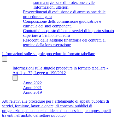
somma urgenza e di protezione civile
Informazioni ulteriori
Provvedimenti di esclusione e di ammissione dalle
procedure di gara
Composizione della commissione giudicatrice e
curricula dei suoi componenti
Contratti di acquisto di beni e servizi di importo stimato
superiore a 1 milione di euro
Resoconti della gestione finanziaria dei contratti al
termine della loro esecuzione
Informazioni sulle singole procedure in formato tabellare
Informazioni sulle singole procedure in formato tabellare -
Art. 1, c. 32, Legge n. 190/2012
Anno 2022
Anno 2021
Anno 2019
Atti relativi alle procedure per l’affidamento di appalti pubblici di
servizi, forniture, lavori e opere, di concorsi pubblici di
progettazione, di concorsi di idee e di concessioni, compresi quelli
tra enti nell'ambito del settore pubblico