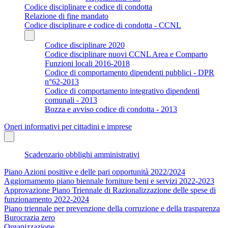
Codice disciplinare e codice di condotta
Relazione di fine mandato
Codice disciplinare e codice di condotta - CCNL
Codice disciplinare 2020
Codice disciplinare nuovi CCNL Area e Comparto
Funzioni locali 2016-2018
Codice di comportamento dipendenti pubblici - DPR
n°62-2013
Codice di comportamento integrativo dipendenti
comunali - 2013
Bozza e avviso codice di condotta - 2013
Oneri informativi per cittadini e imprese
Scadenzario obblighi amministrativi
Piano Azioni positive e delle pari opportunità 2022/2024
Aggiornamento piano biennale forniture beni e servizi 2022-2023
Approvazione Piano Triennale di Razionalizzazione delle spese di
funzionamento 2022-2024
Piano triennale per prevenzione della corruzione e della trasparenza
Burocrazia zero
Organizzazione