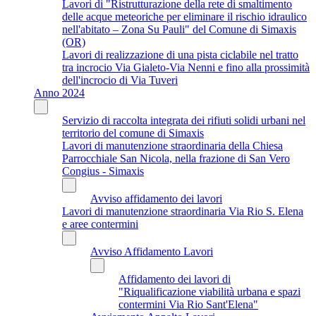
Lavori di "Ristrutturazione della rete di smaltimento
delle acque meteoriche per eliminare il rischio idraulico
nell'abitato – Zona Su Pauli" del Comune di Simaxis
(OR)
Lavori di realizzazione di una pista ciclabile nel tratto
tra incrocio Via Gialeto-Via Nenni e fino alla prossimità
dell'incrocio di Via Tuveri
Anno 2024
Servizio di raccolta integrata dei rifiuti solidi urbani nel
territorio del comune di Simaxis
Lavori di manutenzione straordinaria della Chiesa
Parrocchiale San Nicola, nella frazione di San Vero
Congius - Simaxis
Avviso affidamento dei lavori
Lavori di manutenzione straordinaria Via Rio S. Elena
e aree contermini
Avviso Affidamento Lavori
Affidamento dei lavori di
"Riqualificazione viabilità urbana e spazi
contermini Via Rio Sant'Elena"